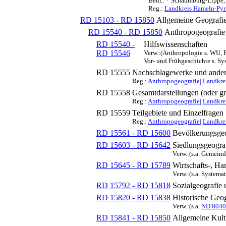
Bem.: * Schaumburg-Lippe, 
Reg.:
Landkreis Hameln-Py
RD 15103 - RD 15850
Allgemeine Geografi
RD 15540 - RD 15850
Anthropogeografie
RD 15540 -
Hilfswissenschaften
RD 15546
Verw.:(Anthropologie s. WU, 
Vor- und Frühgeschichte s. S
RD 15555
Nachschlagewerke und ander
Reg.:
Anthropogeografie||Landkr
RD 15558
Gesamtdarstellungen (oder gr
Reg.:
Anthropogeografie||Landkr
RD 15559
Teilgebiete und Einzelfragen
Reg.:
Anthropogeografie||Landkr
RD 15561 - RD 15600
Bevölkerungsgeo
RD 15603 - RD 15642
Siedlungsgeogra
Verw.:(s.a. Gemein
RD 15645 - RD 15789
Wirtschafts-, Ha
Verw.:(s.a. Systema
RD 15792 - RD 15818
Sozialgeografie 
RD 15820 - RD 15838
Historische Geog
Verw.:(s.a.
ND 8040
RD 15841 - RD 15850
Allgemeine Kult