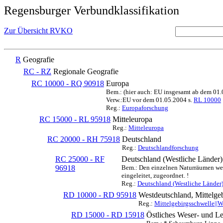
Regensburger Verbundklassifikation
Zur Übersicht RVKO
R
Geografie
RC - RZ
Regionale Geografie
RC 10000 - RQ 90918
Europa
Bem.: (hier auch: EU insgesamt ab dem 01
Verw.:EU vor dem 01.05.2004 s.
RL 10000
Reg.:
Europaforschung
RC 15000 - RL 95918
Mitteleuropa
Reg.:
Mitteleuropa
RC 20000 - RH 75918
Deutschland
Reg.:
Deutschlandforschung
RC 25000 - RF
Deutschland (Westliche Länder)
96918
Bem.: Den einzelnen Naturräumen werd
eingeleitet, zugeordnet. !
Reg.:
Deutschland (Westliche Länder
RD 10000 - RD 95918
Westdeutschland, Mittelge
Reg.:
Mittelgebirgsschwelle||
RD 15000 - RD 15918
Östliches Weser- und L