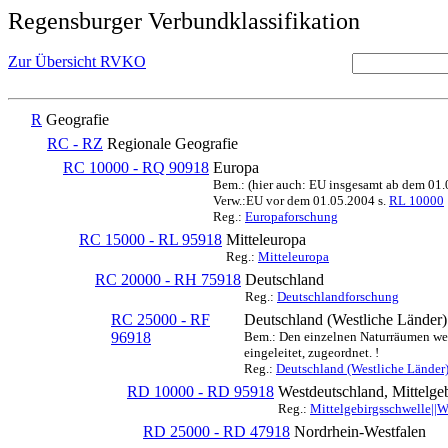
Regensburger Verbundklassifikation
Zur Übersicht RVKO
R
Geografie
RC - RZ
Regionale Geografie
RC 10000 - RQ 90918
Europa
Bem.: (hier auch: EU insgesamt ab dem 01
Verw.:EU vor dem 01.05.2004 s.
RL 10000
Reg.:
Europaforschung
RC 15000 - RL 95918
Mitteleuropa
Reg.:
Mitteleuropa
RC 20000 - RH 75918
Deutschland
Reg.:
Deutschlandforschung
RC 25000 - RF
Deutschland (Westliche Länder)
96918
Bem.: Den einzelnen Naturräumen werd
eingeleitet, zugeordnet. !
Reg.:
Deutschland (Westliche Länder
RD 10000 - RD 95918
Westdeutschland, Mittelge
Reg.:
Mittelgebirgsschwelle||
RD 25000 - RD 47918
Nordrhein-Westfalen