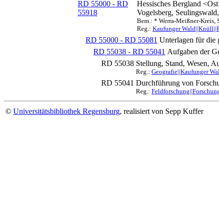
RD 55000 - RD
Hessisches Bergland <Ost
55918
Vogelsberg, Seulingswald
Bem.: * Werra-Meißner-Kreis, 
Reg.:
Kaufunger Wald||Knüll||
RD 55000 - RD 55081
Unterlagen für die
RD 55038 - RD 55041
Aufgaben der Ge
RD 55038
Stellung, Stand, Wesen, A
Reg.:
Geografie||Kaufunger Wal
RD 55041
Durchführung von Forschun
Reg.:
Feldforschung||Forschung
©
Universitätsbibliothek Regensburg
, realisiert von Sepp Kuffer