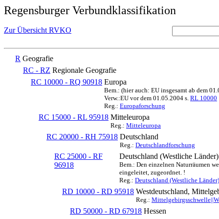
Regensburger Verbundklassifikation
Zur Übersicht RVKO
R
Geografie
RC - RZ
Regionale Geografie
RC 10000 - RQ 90918
Europa
Bem.: (hier auch: EU insgesamt ab dem 01
Verw.:EU vor dem 01.05.2004 s.
RL 10000
Reg.:
Europaforschung
RC 15000 - RL 95918
Mitteleuropa
Reg.:
Mitteleuropa
RC 20000 - RH 75918
Deutschland
Reg.:
Deutschlandforschung
RC 25000 - RF
Deutschland (Westliche Länder)
96918
Bem.: Den einzelnen Naturräumen werd
eingeleitet, zugeordnet. !
Reg.:
Deutschland (Westliche Länder
RD 10000 - RD 95918
Westdeutschland, Mittelge
Reg.:
Mittelgebirgsschwelle||
RD 50000 - RD 67918
Hessen