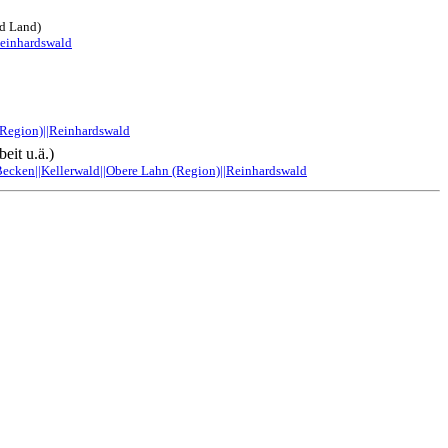
nd Land)
Reinhardswald
 (Region)||Reinhardswald
eit u.ä.)
 Becken||Kellerwald||Obere Lahn (Region)||Reinhardswald