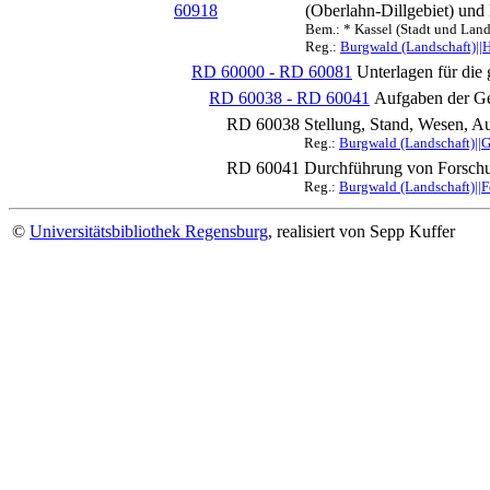
60918
(Oberlahn-Dillgebiet) und
Bem.: * Kassel (Stadt und Land
Reg.:
Burgwald (Landschaft)||H
RD 60000 - RD 60081
Unterlagen für die
RD 60038 - RD 60041
Aufgaben der Ge
RD 60038
Stellung, Stand, Wesen, A
Reg.:
Burgwald (Landschaft)||G
RD 60041
Durchführung von Forschun
Reg.:
Burgwald (Landschaft)||F
©
Universitätsbibliothek Regensburg
, realisiert von Sepp Kuffer