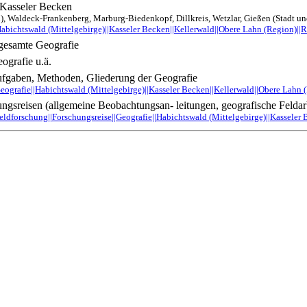
 Kasseler Becken
), Waldeck-Frankenberg, Marburg-Biedenkopf, Dillkreis, Wetzlar, Gießen (Stadt u
abichtswald (Mittelgebirge)||Kasseler Becken||Kellerwald||Obere Lahn (Region)||
 gesamte Geografie
ografie u.ä.
ufgaben, Methoden, Gliederung der Geografie
eografie||Habichtswald (Mittelgebirge)||Kasseler Becken||Kellerwald||Obere Lahn
gsreisen (allgemeine Beobachtungsan- leitungen, geografische Feldarb
eldforschung||Forschungsreise||Geografie||Habichtswald (Mittelgebirge)||Kasseler