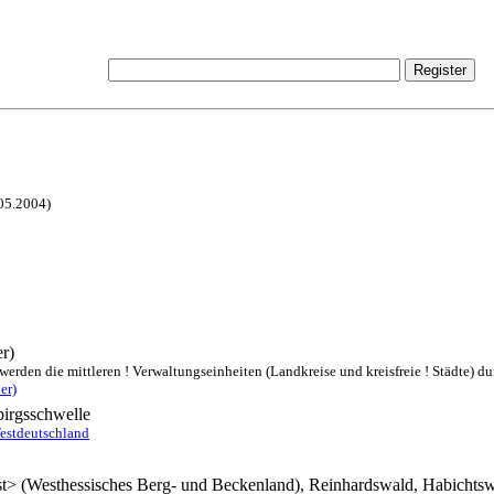
.05.2004)
r)
rden die mittleren ! Verwaltungseinheiten (Landkreise und kreisfreie ! Städte) dur
er)
birgsschwelle
Westdeutschland
t> (Westhessisches Berg- und Beckenland), Reinhardswald, Habichtsw