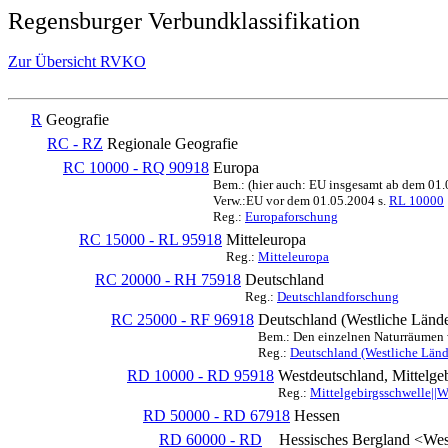
Regensburger Verbundklassifikation
Zur Übersicht RVKO
R
Geografie
RC - RZ
Regionale Geografie
RC 10000 - RQ 90918
Europa
Bem.: (hier auch: EU insgesamt ab dem 01
Verw.:EU vor dem 01.05.2004 s.
RL 10000
Reg.:
Europaforschung
RC 15000 - RL 95918
Mitteleuropa
Reg.:
Mitteleuropa
RC 20000 - RH 75918
Deutschland
Reg.:
Deutschlandforschung
RC 25000 - RF 96918
Deutschland (Westliche Lände
Bem.: Den einzelnen Naturräumen we
Reg.:
Deutschland (Westliche Länd
RD 10000 - RD 95918
Westdeutschland, Mittelge
Reg.:
Mittelgebirgsschwelle||
RD 50000 - RD 67918
Hessen
RD 60000 - RD
Hessisches Bergland <Wes