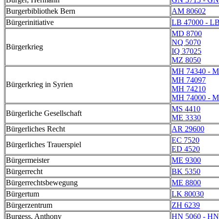
Burgerbibliothek Bern
AM 80602
Bürgerinitiative
LB 47000 - L
MD 8700
NQ 5070
Bürgerkrieg
IQ 37025
MZ 8050
MH 74340 - M
MH 74097
Bürgerkrieg in Syrien
MH 74210
MH 74000 - M
MS 4410
Bürgerliche Gesellschaft
ME 3330
Bürgerliches Recht
AR 29600
EC 7520
Bürgerliches Trauerspiel
ED 4520
Bürgermeister
ME 9300
Bürgerrecht
BK 5350
Bürgerrechtsbewegung
ME 8800
Bürgertum
LK 80030
Bürgerzentrum
ZH 6239
Burgess, Anthony
HN 5060 - HN