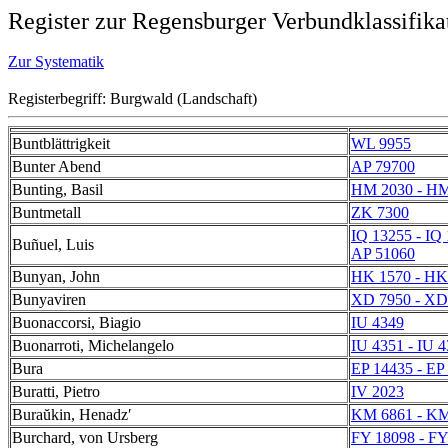
Register zur Regensburger Verbundklassifika
Zur Systematik
Registerbegriff: Burgwald (Landschaft)
Buntblättrigkeit
WL 9955
Bunter Abend
AP 79700
Bunting, Basil
HM 2030 - HM
Buntmetall
ZK 7300
IQ 13255 - IQ
Buñuel, Luis
AP 51060
Bunyan, John
HK 1570 - HK
Bunyaviren
XD 7950 - XD
Buonaccorsi, Biagio
IU 4349
Buonarroti, Michelangelo
IU 4351 - IU 
Bura
EP 14435 - EP
Buratti, Pietro
IV 2023
Buraŭkin, Henadzʹ
KM 6861 - KM
Burchard, von Ursberg
FY 18098 - FY