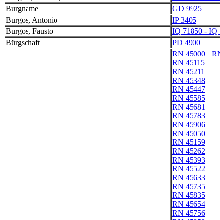
Burgname
GD 9925
Burgos, Antonio
IP 3405
Burgos, Fausto
IQ 71850 - IQ
Bürgschaft
PD 4900
RN 45000 - R
RN 45115
RN 45211
RN 45348
RN 45447
RN 45585
RN 45681
RN 45783
RN 45906
RN 45050
RN 45159
RN 45262
RN 45393
RN 45522
RN 45633
RN 45735
RN 45835
RN 45654
RN 45756