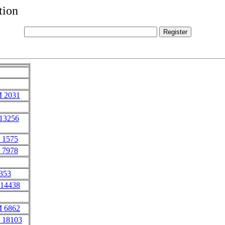
tion
 2031
 13256
 1575
 7978
4353
 14438
 6862
 18103