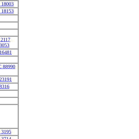
 18003
 18153
 2117
 3053
 16481
C 88990
 23191
 8316
 3195
 3714