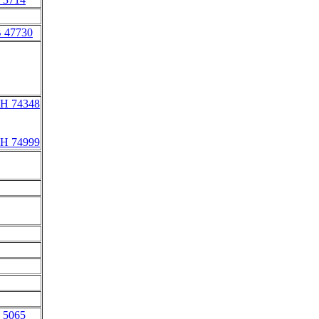
B 47730
H 74348
H 74999
 5065