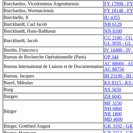
Burchardus, Vicedominus Argentinensis
FY 17998 - FY
Burchardus, Wormaciensis
FY 18148 - FY
Burchiello, Il
IU 4355
Burckhardt, Carl Jacob
NB 6129
Burckhardt, Hans-Balthasar
NN 8100
CG 2100 - CG
Burckhardt, Jacob
GL 3050 - GL
Burdin, Francesco
IV 16480 - IV
Bureau de Recherche Opérationnelle (Paris)
QP 344
AC 88000 - A
Bureau International de Liaison et de Documentation
AC 88756
Bureau, Jacques
IH 23190 - IH
Bureš, Miloslav
KS 8315 - KS
Burg
NS 5650
Burgen
ZH 6045
MF 3150
NH 6860
Bürger
NR 1800
MD 4600
Bürger, Gottfried August
GK 3192 - GK
Burger, Hermann
GN 3713 - GN