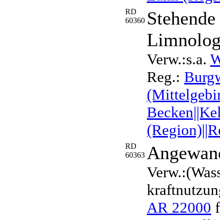
RD
Stehende
60360
Limnolog
Verw.:s.a.
W
Reg.:
Burgw
(Mittelgebi
Becken||Kel
(Region)||R
RD
Angewand
60363
Verw.:(Wass
kraftnutzun
AR 22000
f