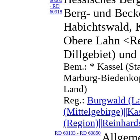
60000
- RD
Berg- und Beck
60918
Habichtswald, 
Obere Lahn <Re
Dillgebiet) und
Bem.: * Kassel (St
Marburg-Biedenkopf
Land)
Reg.:
Burgwald (La
(Mittelgebirge)||K
(Region)||Reinhard
RD 60103 - RD 60850
Allgeme