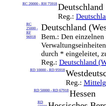
RC 20000 - RH 75918
Deutschland
Reg.:
Deutschl
RC
Deutschland (Wes
25000 -
RF
Bem.: Den einzelnen 
96918
Verwaltungseinheiten 
durch * eingeleitet, z
Reg.:
Deutschland (W
RD 10000 - RD 95918
Westdeutsc
Reg.:
Mittelg
RD 50000 - RD 67918
Hessen
RD
Hessisches Ber