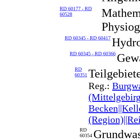
RD 60177 - RD
Mathema
60528
Physiog
RD 60345 - RD 60417
Hydro
RD 60345 - RD 60366
Gewä
RD
Teilgebiet
60351
Reg.:
Burgwa
(Mittelgebirg
Becken||Kell
(Region)||Re
RD
Grundwas
60354