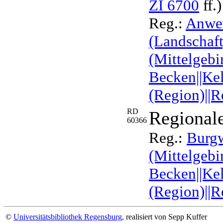
ZI 6700
ff.)
Reg.:
Anwe
(Landschaft
(Mittelgebi
Becken||Ke
(Region)||
RD
Regional
60366
Reg.:
Burgw
(Mittelgebi
Becken||Ke
(Region)||R
©
Universitätsbibliothek Regensburg
, realisiert von Sepp Kuffer