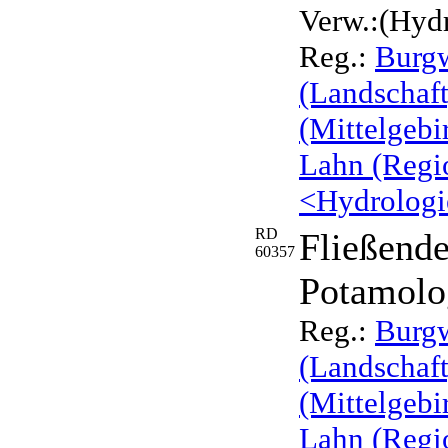
Verw.:(Hydr
Reg.:
Burg
(Landschaft
(Mittelgebi
Lahn (Regio
<Hydrologi
RD
Fließend
60357
Potamolo
Reg.:
Burg
(Landschaft
(Mittelgebi
Lahn (Regi