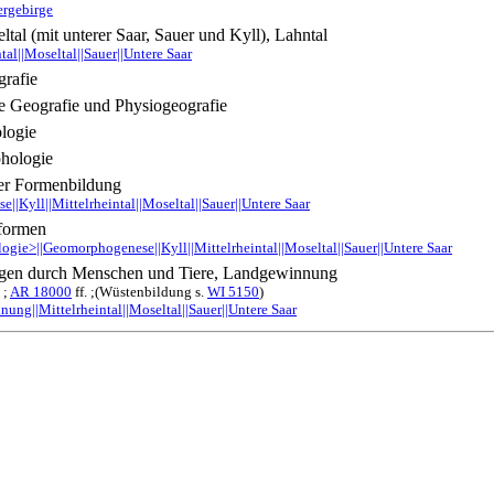
ergebirge
eltal (mit unterer Saar, Sauer und Kyll), Lahntal
tal||Moseltal||Sauer||Untere Saar
rafie
 Geografie und Physiogeografie
logie
hologie
er Formenbildung
|Kyll||Mittelrheintal||Moseltal||Sauer||Untere Saar
lformen
gie>||Geomorphogenese||Kyll||Mittelrheintal||Moseltal||Sauer||Untere Saar
gen durch Menschen und Tiere, Landgewinnung
 ;
AR 18000
ff. ;(Wüstenbildung s.
WI 5150
)
ung||Mittelrheintal||Moseltal||Sauer||Untere Saar