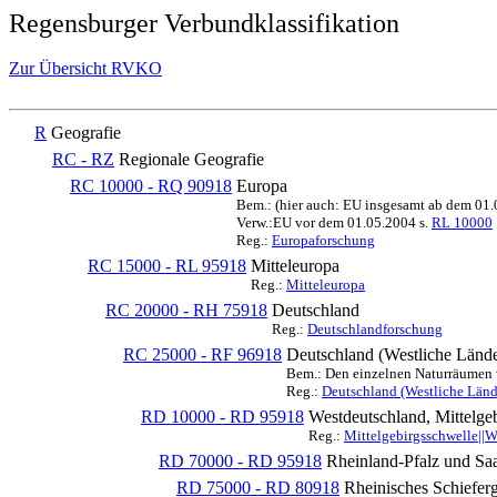
Regensburger Verbundklassifikation
Zur Übersicht RVKO
R
Geografie
RC - RZ
Regionale Geografie
RC 10000 - RQ 90918
Europa
Bem.: (hier auch: EU insgesamt ab dem 01
Verw.:EU vor dem 01.05.2004 s.
RL 10000
Reg.:
Europaforschung
RC 15000 - RL 95918
Mitteleuropa
Reg.:
Mitteleuropa
RC 20000 - RH 75918
Deutschland
Reg.:
Deutschlandforschung
RC 25000 - RF 96918
Deutschland (Westliche Lände
Bem.: Den einzelnen Naturräumen we
Reg.:
Deutschland (Westliche Länd
RD 10000 - RD 95918
Westdeutschland, Mittelge
Reg.:
Mittelgebirgsschwelle||
RD 70000 - RD 95918
Rheinland-Pfalz und Sa
RD 75000 - RD 80918
Rheinisches Schiefer