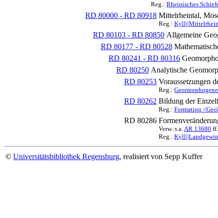
Reg.:
Rheinisches Schief
RD 80000 - RD 80918
Mittelrheintal, Mos
Reg.:
Kyll||Mittelrhein
RD 80103 - RD 80850
Allgemeine Geog
RD 80177 - RD 80528
Mathematische
RD 80241 - RD 80316
Geomorpho
RD 80250
Analytische Geomorp
RD 80253
Voraussetzungen d
Reg.:
Geomorphogenese|
RD 80262
Bildung der Einze
Reg.:
Formation <Geolo
RD 80286
Formenveränderun
Verw.:s.a.
AR 13680
ff.
Reg.:
Kyll||Landgewinn
©
Universitätsbibliothek Regensburg
, realisiert von Sepp Kuffer