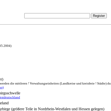
.05.2004)
r)
rden die mittleren ! Verwaltungseinheiten (Landkreise und kreisfreie ! Städte) dur
er)
birgsschwelle
Westdeutschland
arland
gebirge (größere Teile in Nordrhein-Westfalen und Hessen gelegen)