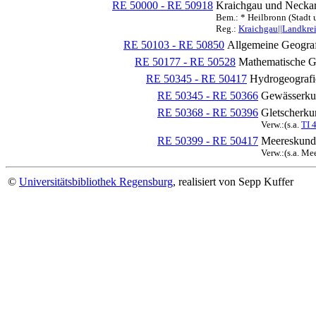
RE 50000 - RE 50918
Kraichgau und Neckar
Bem.: * Heilbronn (Stadt 
Reg.:
Kraichgau||Landkre
RE 50103 - RE 50850
Allgemeine Geograf
RE 50177 - RE 50528
Mathematische G
RE 50345 - RE 50417
Hydrogeografi
RE 50345 - RE 50366
Gewässerku
RE 50368 - RE 50396
Gletscherku
Verw.:(s.a.
TI 
RE 50399 - RE 50417
Meereskund
Verw.:(s.a. M
©
Universitätsbibliothek Regensburg
, realisiert von Sepp Kuffer