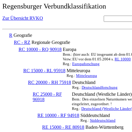
Regensburger Verbundklassifikation
Zur Übersicht RVKO
R
Geografie
RC - RZ
Regionale Geografie
RC 10000 - RQ 90918
Europa
Bem.: (hier auch: EU insgesamt ab dem 01
Verw.:EU vor dem 01.05.2004 s.
RL 10000
Reg.:
Europaforschung
RC 15000 - RL 95918
Mitteleuropa
Reg.:
Mitteleuropa
RC 20000 - RH 75918
Deutschland
Reg.:
Deutschlandforschung
RC 25000 - RF
Deutschland (Westliche Länder)
96918
Bem.: Den einzelnen Naturräumen werd
eingeleitet, zugeordnet. !
Reg.:
Deutschland (Westliche Länder
RE 10000 - RF 94918
Süddeutschland
Reg.:
Süddeutschland
RE 15000 - RE 80918
Baden-Württemberg