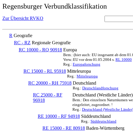
Regensburger Verbundklassifikation
Zur Übersicht RVKO
R
Geografie
RC - RZ
Regionale Geografie
RC 10000 - RQ 90918
Europa
Bem.: (hier auch: EU insgesamt ab dem 01
Verw.:EU vor dem 01.05.2004 s.
RL 10000
Reg.:
Europaforschung
RC 15000 - RL 95918
Mitteleuropa
Reg.:
Mitteleuropa
RC 20000 - RH 75918
Deutschland
Reg.:
Deutschlandforschung
RC 25000 - RF
Deutschland (Westliche Länder)
96918
Bem.: Den einzelnen Naturräumen werd
eingeleitet, zugeordnet. !
Reg.:
Deutschland (Westliche Länder
RE 10000 - RF 94918
Süddeutschland
Reg.:
Süddeutschland
RE 15000 - RE 80918
Baden-Württemberg