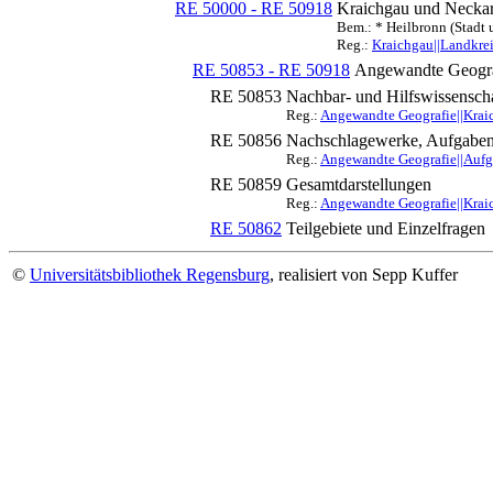
RE 50000 - RE 50918
Kraichgau und Neckar
Bem.: * Heilbronn (Stadt 
Reg.:
Kraichgau||Landkre
RE 50853 - RE 50918
Angewandte Geogra
RE 50853
Nachbar- und Hilfswissensch
Reg.:
Angewandte Geografie||Krai
RE 50856
Nachschlagewerke, Aufgaben
Reg.:
Angewandte Geografie||Aufg
RE 50859
Gesamtdarstellungen
Reg.:
Angewandte Geografie||Krai
RE 50862
Teilgebiete und Einzelfragen
©
Universitätsbibliothek Regensburg
, realisiert von Sepp Kuffer