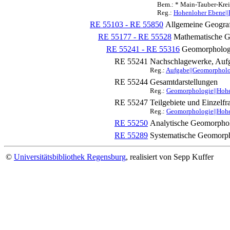
Bem.: * Main-Tauber-Krei
Reg.:
Hohenloher Ebene||
RE 55103 - RE 55850
Allgemeine Geograf
RE 55177 - RE 55528
Mathematische G
RE 55241 - RE 55316
Geomorpholog
RE 55241
Nachschlagewerke, Aufg
Reg.:
Aufgabe||Geomorpholog
RE 55244
Gesamtdarstellungen
Reg.:
Geomorphologie||Hohe
RE 55247
Teilgebiete und Einzelfr
Reg.:
Geomorphologie||Hohe
RE 55250
Analytische Geomorpho
RE 55289
Systematische Geomorp
©
Universitätsbibliothek Regensburg
, realisiert von Sepp Kuffer