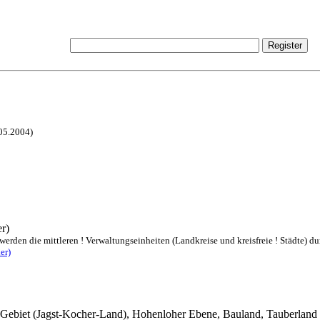
.05.2004)
r)
rden die mittleren ! Verwaltungseinheiten (Landkreise und kreisfreie ! Städte) dur
er)
-Gebiet (Jagst-Kocher-Land), Hohenloher Ebene, Bauland, Tauberland