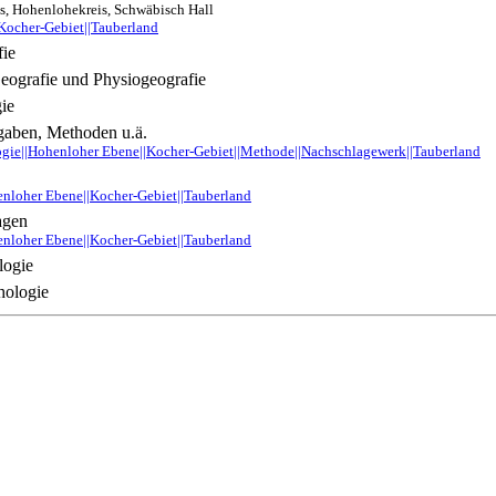
s, Hohenlohekreis, Schwäbisch Hall
Kocher-Gebiet||Tauberland
ie
eografie und Physiogeografie
ie
aben, Methoden u.ä.
ie||Hohenloher Ebene||Kocher-Gebiet||Methode||Nachschlagewerk||Tauberland
nloher Ebene||Kocher-Gebiet||Tauberland
agen
nloher Ebene||Kocher-Gebiet||Tauberland
logie
hologie