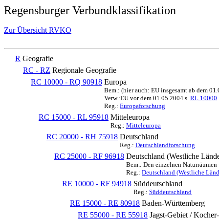
Regensburger Verbundklassifikation
Zur Übersicht RVKO
R
Geografie
RC - RZ
Regionale Geografie
RC 10000 - RQ 90918
Europa
Bem.: (hier auch: EU insgesamt ab dem 01
Verw.:EU vor dem 01.05.2004 s.
RL 10000
Reg.:
Europaforschung
RC 15000 - RL 95918
Mitteleuropa
Reg.:
Mitteleuropa
RC 20000 - RH 75918
Deutschland
Reg.:
Deutschlandforschung
RC 25000 - RF 96918
Deutschland (Westliche Lände
Bem.: Den einzelnen Naturräumen we
Reg.:
Deutschland (Westliche Länd
RE 10000 - RF 94918
Süddeutschland
Reg.:
Süddeutschland
RE 15000 - RE 80918
Baden-Württemberg
RE 55000 - RE 55918
Jagst-Gebiet / Kocher