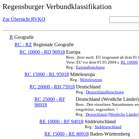
Regensburger Verbundklassifikation
Zur Übersicht RVKO
R
Geografie
RC - RZ
Regionale Geografie
RC 10000 - RQ 90918
Europa
Bem.: (hier auch: EU insgesamt ab dem 01
Verw.:EU vor dem 01.05.2004 s.
RL 10000
Reg.:
Europaforschung
RC 15000 - RL 95918
Mitteleuropa
Reg.:
Mitteleuropa
RC 20000 - RH 75918
Deutschland
Reg.:
Deutschlandforschung
RC 25000 - RF
Deutschland (Westliche Länder)
96918
Bem.: Den einzelnen Naturräumen werd
eingeleitet, zugeordnet. !
Reg.:
Deutschland (Westliche Länder
RE 10000 - RF 94918
Süddeutschland
Reg.:
Süddeutschland
RE 15000 - RE 80918
Baden-Württemberg