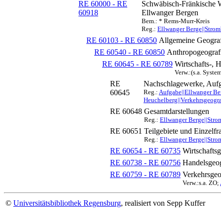
RE 60000 - RE
Schwäbisch-Fränkische W
60918
Ellwanger Bergen
Bem.: * Rems-Murr-Kreis
Reg.:
Ellwanger Berge||Stro
RE 60103 - RE 60850
Allgemeine Geograf
RE 60540 - RE 60850
Anthropogeograf
RE 60645 - RE 60789
Wirtschafts-, 
Verw.:(s.a. Syste
RE
Nachschlagewerke, Aufg
60645
Reg.:
Aufgabe||Ellwanger Be
Heuchelberg||Verkehrsgeograf
RE 60648
Gesamtdarstellungen
Reg.:
Ellwanger Berge||Stro
RE 60651
Teilgebiete und Einzelfr
Reg.:
Ellwanger Berge||Stro
RE 60654 - RE 60735
Wirtschaftsg
RE 60738 - RE 60756
Handelsgeog
RE 60759 - RE 60789
Verkehrsgeo
Verw.:s.a. ZO;
©
Universitätsbibliothek Regensburg
, realisiert von Sepp Kuffer