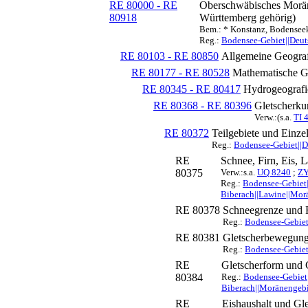
RE 80000 - RE
Oberschwäbisches Morän
80918
Württemberg gehörig)
Bem.: * Konstanz, Bodenseek
Reg.:
Bodensee-Gebiet||Deut
RE 80103 - RE 80850
Allgemeine Geograf
RE 80177 - RE 80528
Mathematische G
RE 80345 - RE 80417
Hydrogeografi
RE 80368 - RE 80396
Gletscherku
Verw.:(s.a.
TI 
RE 80372
Teilgebiete und Einze
Reg.:
Bodensee-Gebiet||D
RE
Schnee, Firn, Eis, 
80375
Verw.:s.a.
UQ 8240
;
ZY
Reg.:
Bodensee-Gebiet|
Biberach||Lawine||Mor
RE 80378
Schneegrenze und F
Reg.:
Bodensee-Gebiet
RE 80381
Gletscherbewegung
Reg.:
Bodensee-Gebiet
RE
Gletscherform und 
80384
Reg.:
Bodensee-Gebiet|
Biberach||Moränengebi
RE
Eishaushalt und G