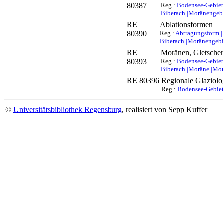
80387
Reg.:
Bodensee-Gebiet
Biberach||Moränengeb
RE
Ablationsformen
80390
Reg.:
Abtragungsform||
Biberach||Moränengebi
RE
Moränen, Gletsche
80393
Reg.:
Bodensee-Gebiet|
Biberach||Moräne||Mo
RE 80396
Regionale Glaziolo
Reg.:
Bodensee-Gebiet
©
Universitätsbibliothek Regensburg
, realisiert von Sepp Kuffer