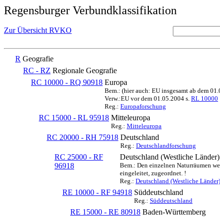
Regensburger Verbundklassifikation
Zur Übersicht RVKO
R
Geografie
RC - RZ
Regionale Geografie
RC 10000 - RQ 90918
Europa
Bem.: (hier auch: EU insgesamt ab dem 01
Verw.:EU vor dem 01.05.2004 s.
RL 10000
Reg.:
Europaforschung
RC 15000 - RL 95918
Mitteleuropa
Reg.:
Mitteleuropa
RC 20000 - RH 75918
Deutschland
Reg.:
Deutschlandforschung
RC 25000 - RF
Deutschland (Westliche Länder)
96918
Bem.: Den einzelnen Naturräumen werd
eingeleitet, zugeordnet. !
Reg.:
Deutschland (Westliche Länder
RE 10000 - RF 94918
Süddeutschland
Reg.:
Süddeutschland
RE 15000 - RE 80918
Baden-Württemberg