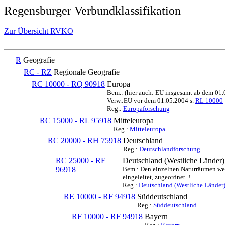
Regensburger Verbundklassifikation
Zur Übersicht RVKO
R
Geografie
RC - RZ
Regionale Geografie
RC 10000 - RQ 90918
Europa
Bem.: (hier auch: EU insgesamt ab dem 01
Verw.:EU vor dem 01.05.2004 s.
RL 10000
Reg.:
Europaforschung
RC 15000 - RL 95918
Mitteleuropa
Reg.:
Mitteleuropa
RC 20000 - RH 75918
Deutschland
Reg.:
Deutschlandforschung
RC 25000 - RF
Deutschland (Westliche Länder)
96918
Bem.: Den einzelnen Naturräumen werd
eingeleitet, zugeordnet. !
Reg.:
Deutschland (Westliche Länder
RE 10000 - RF 94918
Süddeutschland
Reg.:
Süddeutschland
RF 10000 - RF 94918
Bayern