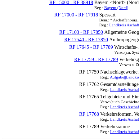
RF 15000 - RF 38918
Bayern <Nord> (Nord
Reg.:
Bayern (Nord)
RF 17000 - RF 17918
Spessart
Bem.: * Aschaffenburg,
Reg.:
Landkreis Aschaf
RF 17103 - RF 17850
Allgemeine Geogr
RF 17540 - RF 17850
Anthropogeogr
RF 17645 - RF 17789
Wirtschafts-
Verw.:(s.a. Sys
RF 17759 - RF 17789
Verkehrsg
Verw.:s.a. 
RF 17759
Nachschlagewerke,
Reg.:
Aufgabe||Landkre
RF 17762
Gesamtdarstellung
Reg.:
Landkreis Aschaf
RF 17765
Teilgebiete und Ein
Verw.:(auch Geschichte
Reg.:
Landkreis Aschaf
RF 17768
Verkehrsformen, Ve
Reg.:
Landkreis Aschaf
RF 17789
Verkehrsräume
Reg.:
Landkreis Aschaf