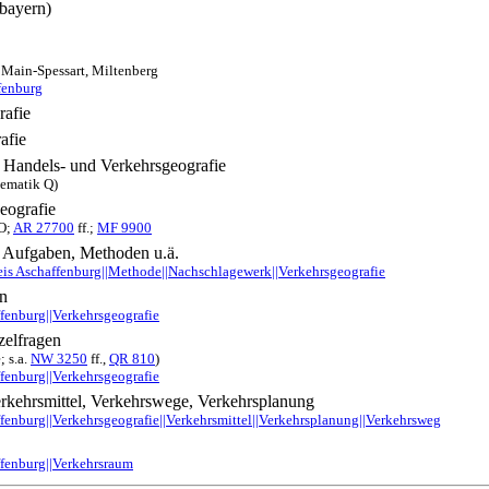
bayern)
 Main-Spessart, Miltenberg
fenburg
afie
afie
, Handels- und Verkehrsgeografie
tematik Q)
eografie
ZO;
AR 27700
ff.;
MF 9900
 Aufgaben, Methoden u.ä.
is Aschaffenburg||Methode||Nachschlagewerk||Verkehrsgeografie
en
fenburg||Verkehrsgeografie
zelfragen
; s.a.
NW 3250
ff.,
QR 810
)
fenburg||Verkehrsgeografie
rkehrsmittel, Verkehrswege, Verkehrsplanung
fenburg||Verkehrsgeografie||Verkehrsmittel||Verkehrsplanung||Verkehrsweg
fenburg||Verkehrsraum