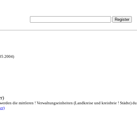
.05.2004)
r)
rden die mittleren ! Verwaltungseinheiten (Landkreise und kreisfreie ! Städte) dur
er)