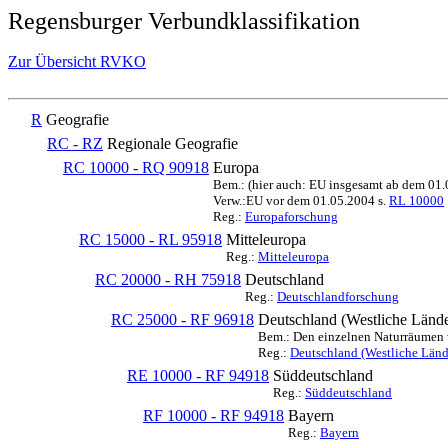
Regensburger Verbundklassifikation
Zur Übersicht RVKO
R
Geografie
RC - RZ
Regionale Geografie
RC 10000 - RQ 90918
Europa
Bem.: (hier auch: EU insgesamt ab dem 01
Verw.:EU vor dem 01.05.2004 s.
RL 10000
Reg.:
Europaforschung
RC 15000 - RL 95918
Mitteleuropa
Reg.:
Mitteleuropa
RC 20000 - RH 75918
Deutschland
Reg.:
Deutschlandforschung
RC 25000 - RF 96918
Deutschland (Westliche Lände
Bem.: Den einzelnen Naturräumen we
Reg.:
Deutschland (Westliche Länd
RE 10000 - RF 94918
Süddeutschland
Reg.:
Süddeutschland
RF 10000 - RF 94918
Bayern
Reg.:
Bayern