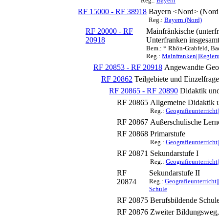
Reg.:
Bayern
RF 15000 - RF 38918
Bayern <Nord> (Nord
Reg.:
Bayern (Nord)
RF 20000 - RF
Mainfränkische (unterf
20918
Unterfranken insgesam
Bem.: * Rhön-Grabfeld, Bad
Reg.:
Mainfranken||Regier
RF 20853 - RF 20918
Angewandte Geog
RF 20862
Teilgebiete und Einzelfrag
RF 20865 - RF 20890
Didaktik un
RF 20865
Allgemeine Didaktik u
Reg.:
Geografieunterricht
RF 20867
Außerschulische Lern
RF 20868
Primarstufe
Reg.:
Geografieunterricht
RF 20871
Sekundarstufe I
Reg.:
Geografieunterricht
RF
Sekundarstufe II
20874
Reg.:
Geografieunterricht
Schule
RF 20875
Berufsbildende Schul
RF 20876
Zweiter Bildungsweg