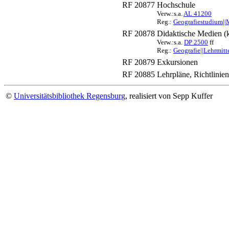
RF 20877
Hochschule
Verw.:s.a.
AL 41200
Reg.:
Geografiestudium||
RF 20878
Didaktische Medien (k
Verw.:s.a.
DP 2500
ff
Reg.:
Geografie||Lehrmitt
RF 20879
Exkursionen
RF 20885
Lehrpläne, Richtlinien
©
Universitätsbibliothek Regensburg
, realisiert von Sepp Kuffer