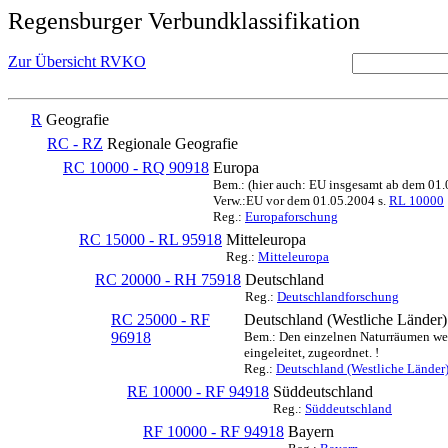
Regensburger Verbundklassifikation
Zur Übersicht RVKO
R
Geografie
RC - RZ
Regionale Geografie
RC 10000 - RQ 90918
Europa
Bem.: (hier auch: EU insgesamt ab dem 01
Verw.:EU vor dem 01.05.2004 s.
RL 10000
Reg.:
Europaforschung
RC 15000 - RL 95918
Mitteleuropa
Reg.:
Mitteleuropa
RC 20000 - RH 75918
Deutschland
Reg.:
Deutschlandforschung
RC 25000 - RF
Deutschland (Westliche Länder)
96918
Bem.: Den einzelnen Naturräumen werd
eingeleitet, zugeordnet. !
Reg.:
Deutschland (Westliche Länder
RE 10000 - RF 94918
Süddeutschland
Reg.:
Süddeutschland
RF 10000 - RF 94918
Bayern