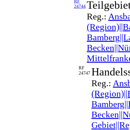
RF
Teilgebie
24744
Reg.:
Ansb
(Region)||B
Bamberg||La
Becken||Nür
Mittelfrank
RF
Handelss
24747
Reg.:
Ans
(Region)||
Bamberg||L
Becken||N
Gebiet||Re