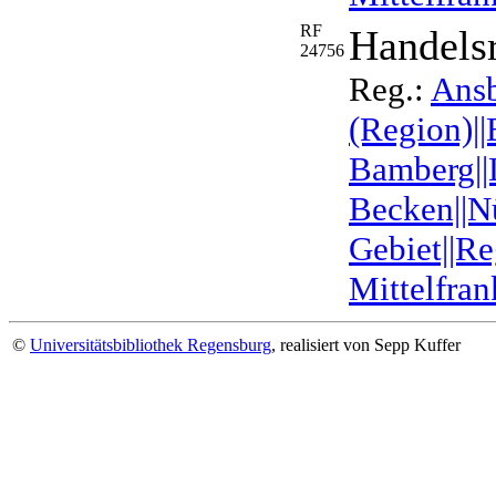
RF
Handels
24756
Reg.:
Ans
(Region)||
Bamberg||L
Becken||N
Gebiet||Re
Mittelfran
©
Universitätsbibliothek Regensburg
, realisiert von Sepp Kuffer