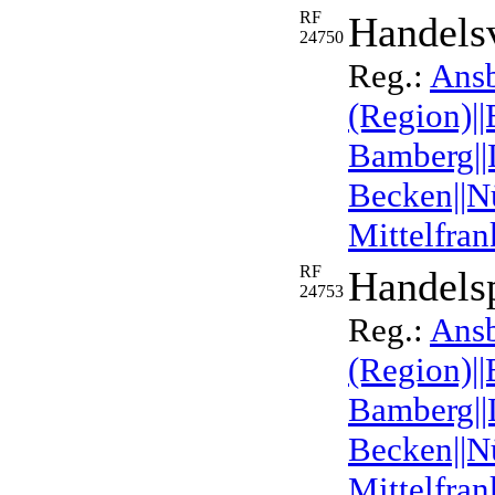
RF
Handels
24750
Reg.:
Ans
(Region)||
Bamberg||L
Becken||N
Mittelfra
RF
Handelsp
24753
Reg.:
Ans
(Region)||
Bamberg||L
Becken||N
Mittelfra