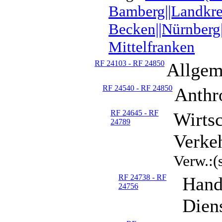
Bamberg||Landkrei
Becken||Nürnberg|
Mittelfranken
RF 24103 - RF 24850
Allgem
RF 24540 - RF 24850
Anthr
RF 24645 - RF
Wirtsc
24789
Verke
Verw.:(
RF 24738 - RF
Hand
24756
Diens