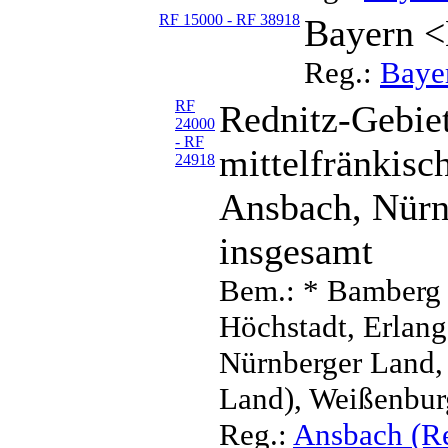
RF 15000 - RF 38918
Bayern <
Reg.:
Baye
RF
Rednitz-Gebiet
24000
- RF
mittelfränkis
24918
Ansbach, Nürn
insgesamt
Bem.: * Bamberg 
Höchstadt, Erlang
Nürnberger Land,
Land), Weißenbu
Reg.:
Ansbach (Re