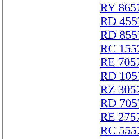
RY 865
RD 455
RD 855
RC 155
RE 705
RD 105
RZ 305
RD 705
RE 275
RC 555