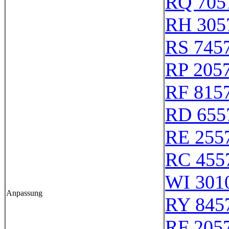
RQ 705
RH 305
RS 745
RP 205
RF 815
RD 655
RE 255
RC 455
WI 301
Anpassung
RY 845
RF 205