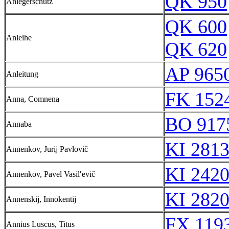
QK 950
Anlegerschutz
QK 600
Anleihe
QK 620
AP 965
Anleitung
FK 1524
Anna, Comnena
BO 917
Annaba
KI 2813
Annenkov, Jurij Pavlovič
KI 2420
Annenkov, Pavel Vasilʹevič
KI 2820
Annenskij, Innokentij
FX 1193
Annius Luscus, Titus