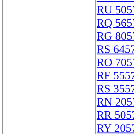
RU 505
RQ 565
RG 805
RS 645
RO 705
RF 555
RS 355
RN 205
RR 505
RY 205