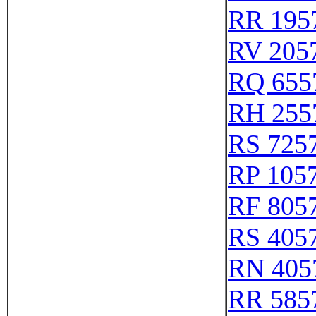
RR 195
RV 205
RQ 655
RH 255
RS 725
RP 105
RF 805
RS 405
RN 405
RR 585