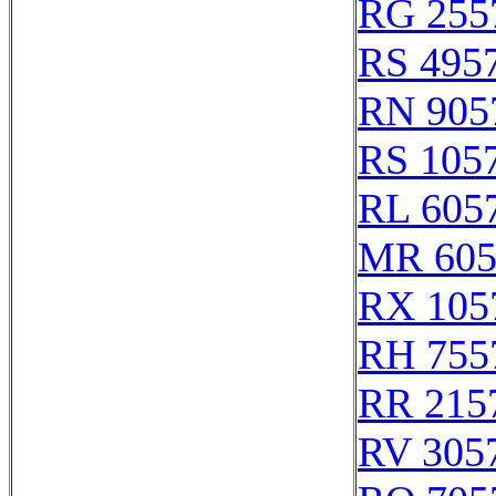
RG 255
RS 495
RN 905
RS 105
RL 605
MR 605
RX 105
RH 755
RR 215
RV 305