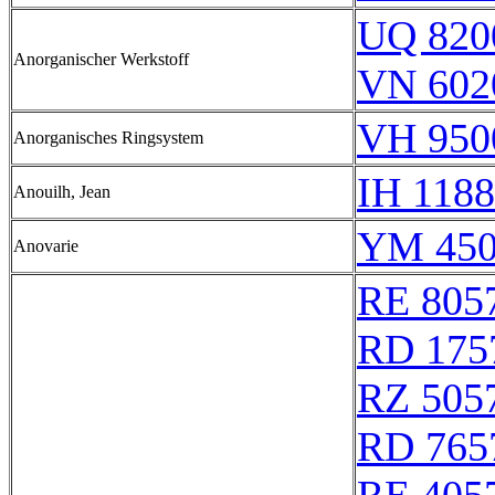
UQ 820
Anorganischer Werkstoff
VN 602
VH 950
Anorganisches Ringsystem
IH 1188
Anouilh, Jean
YM 450
Anovarie
RE 805
RD 175
RZ 505
RD 765