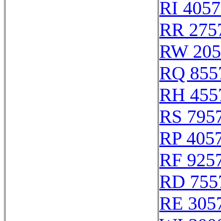
RI 405
RR 275
RW 205
RQ 855
RH 455
RS 795
RP 405
RF 925
RD 755
RE 305