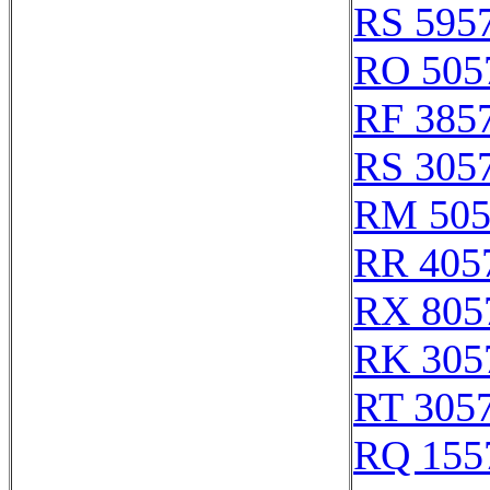
RS 595
RO 505
RF 385
RS 305
RM 505
RR 405
RX 805
RK 305
RT 305
RQ 155