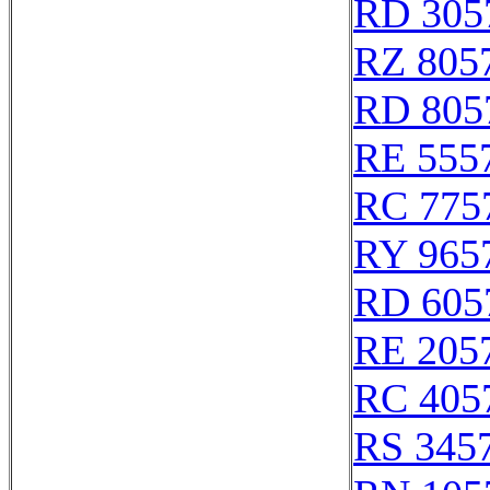
RD 305
RZ 805
RD 805
RE 555
RC 775
RY 965
RD 605
RE 205
RC 405
RS 345