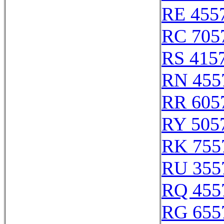
RE 455
RC 705
RS 415
RN 455
RR 605
RY 505
RK 755
RU 355
RQ 455
RG 655