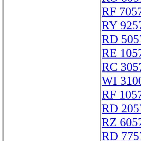
RF 705
RY 925
RD 505
RE 105
RC 305
WI 310
RF 105
RD 205
RZ 605
RD 775