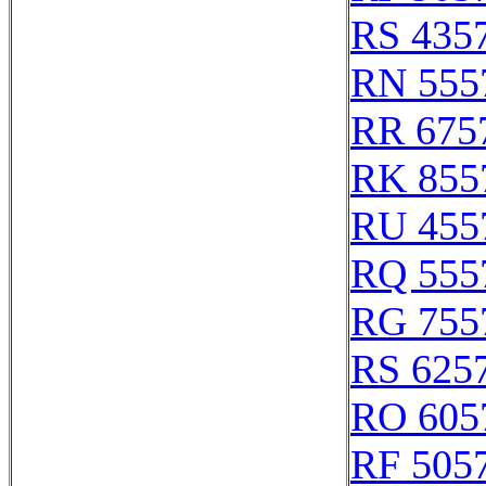
RS 435
RN 555
RR 675
RK 855
RU 455
RQ 555
RG 755
RS 625
RO 605
RF 505