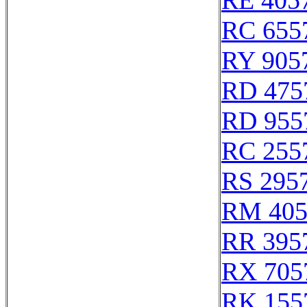
RE 405
RC 655
RY 905
RD 475
RD 955
RC 255
RS 295
RM 405
RR 395
RX 705
RK 155