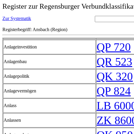
Register zur Regensburger Verbundklassifika
Zur Systematik
Registerbegriff: Ansbach (Region)
QP 720
Anlageinvestition
QR 523
Anlagenbau
QK 320
Anlagepolitik
QP 824
Anlagevermögen
LB 6000
Anlass
ZK 860
Anlassen