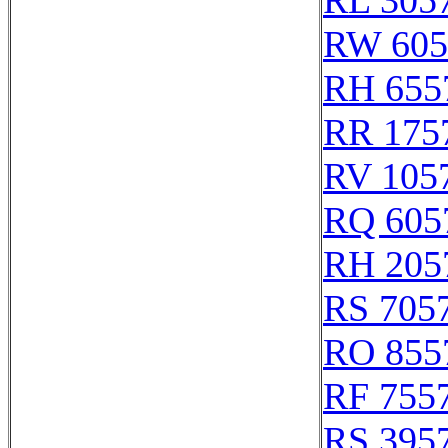
RL 305
RW 605
RH 655
RR 175
RV 105
RQ 605
RH 205
RS 705
RO 855
RF 755
RS 395