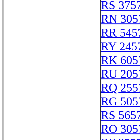
RS 375
RN 305
RR 545
RY 245
RK 605
RU 205
RQ 255
RG 505
RS 565
RO 305