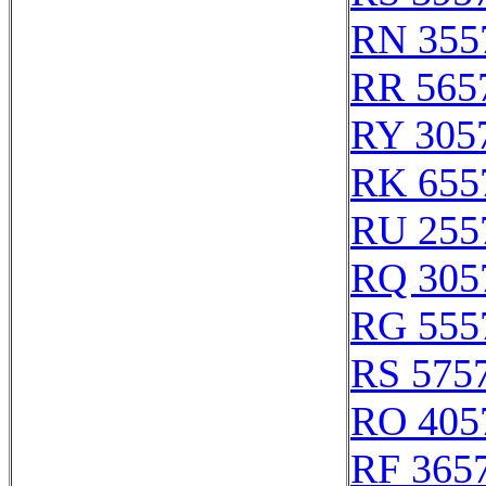
RN 355
RR 565
RY 305
RK 655
RU 255
RQ 305
RG 555
RS 575
RO 405
RF 365