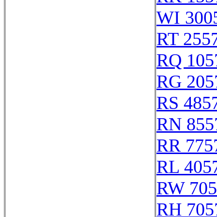
WI 300
RT 255
RQ 105
RG 205
RS 485
RN 855
RR 775
RL 405
RW 705
RH 705