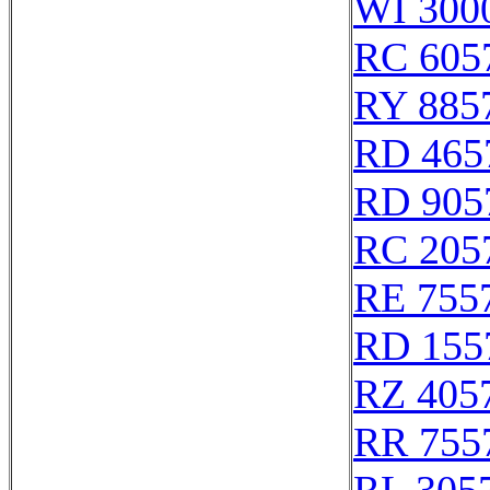
WI 300
RC 605
RY 885
RD 465
RD 905
RC 205
RE 755
RD 155
RZ 405
RR 755