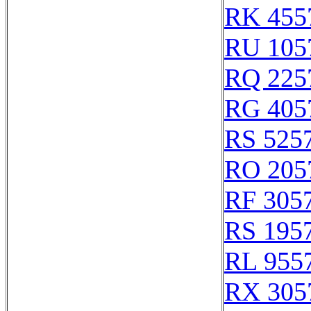
RK 455
RU 105
RQ 225
RG 405
RS 525
RO 205
RF 305
RS 195
RL 955
RX 305