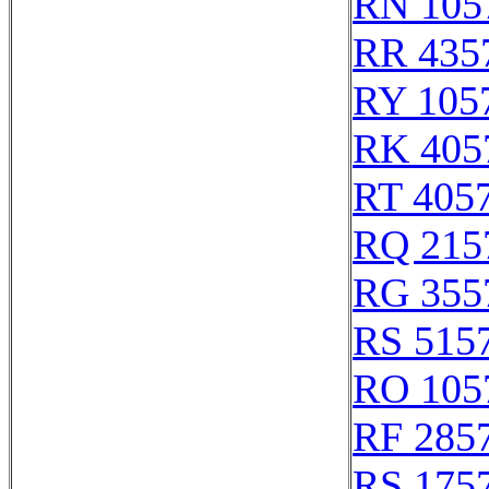
RN 105
RR 435
RY 105
RK 405
RT 405
RQ 215
RG 355
RS 515
RO 105
RF 285
RS 175