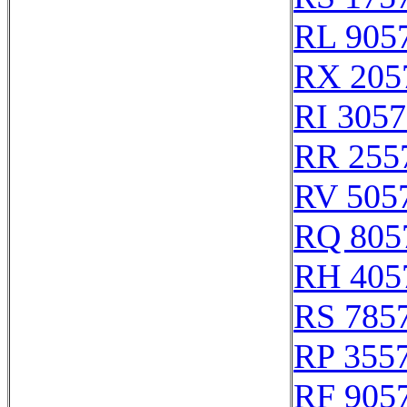
RL 905
RX 205
RI 305
RR 255
RV 505
RQ 805
RH 405
RS 785
RP 355
RF 905