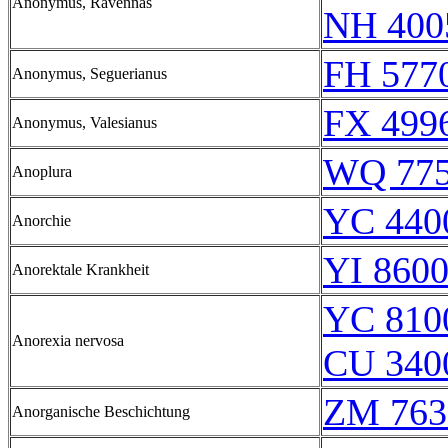
Anonymus, Ravennas
NH 400
FH 5770
Anonymus, Seguerianus
FX 499
Anonymus, Valesianus
WQ 77
Anoplura
YC 440
Anorchie
YI 8600
Anorektale Krankheit
YC 810
Anorexia nervosa
CU 340
ZM 763
Anorganische Beschichtung