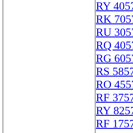
RY 405
RK 705
RU 305
RQ 405
RG 605
RS 585
RO 455
RF 375
RY 825
RF 175