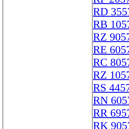
RD 355
RB 105
RZ 905
RE 605
RC 805
RZ 105
RS 445
RN 605
RR 695
RK 905