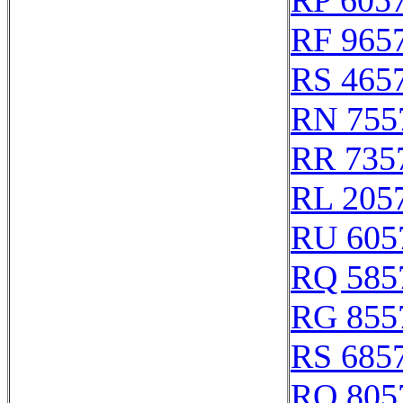
RP 605
RF 965
RS 465
RN 755
RR 735
RL 205
RU 605
RQ 585
RG 855
RS 685
RO 805