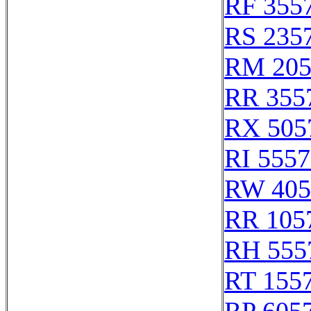
RF 355
RS 235
RM 205
RR 355
RX 505
RI 555
RW 405
RR 105
RH 555
RT 155