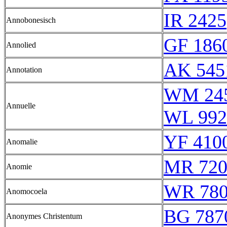
IR 2425
Annobonesisch
GF 1860
Annolied
AK 545
Annotation
WM 24
Annuelle
WL 992
YF 4100
Anomalie
MR 720
Anomie
WR 78
Anomocoela
BG 787
Anonymes Christentum