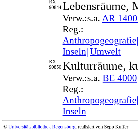
RX
Lebensräume, 
90844
Verw.:s.a.
AR 1400
Reg.:
Anthropogeografie|
Inseln||Umwelt
RX
Kulturräume, ku
90850
Verw.:s.a.
BE 4000
Reg.:
Anthropogeografie|
Inseln
©
Universitätsbibliothek Regensburg
, realisiert von Sepp Kuffer