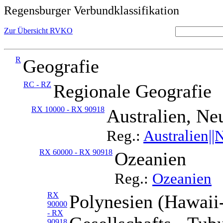
Regensburger Verbundklassifikation
Zur Übersicht RVKO
R
Geografie
RC - RZ
Regionale Geografie
RX 10000 - RX 90918
Australien, Ne
Reg.:
Australien||
RX 60000 - RX 90918
Ozeanien
Reg.:
Ozeanien
RX
Polynesien (Hawaii-
90000
- RX
90918