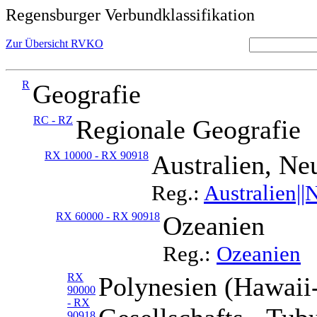
Regensburger Verbundklassifikation
Zur Übersicht RVKO
R
Geografie
RC - RZ
Regionale Geografie
RX 10000 - RX 90918
Australien, Ne
Reg.:
Australien||
RX 60000 - RX 90918
Ozeanien
Reg.:
Ozeanien
RX
Polynesien (Hawaii-
90000
- RX
90918