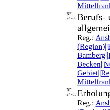
Mittelfran
RF
Berufs- 
24780
allgeme
Reg.:
Ans
(Region)||
Bamberg||L
Becken||Nü
Gebiet||Re
Mittelfran
RF
Erholun
24783
Reg.:
Ans