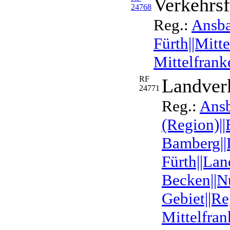
Verkehrsf
24768
Reg.:
Ansba
Fürth||Mitt
Mittelfrank
RF
Landver
24771
Reg.:
Ans
(Region)|
Bamberg||
Fürth||Lan
Becken||N
Gebiet||Re
Mittelfran