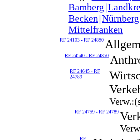
Bamberg||Landkrei
Becken||Nürnberg|
Mittelfranken
RF 24103 - RF 24850
Allgem
RF 24540 - RF 24850
Anthr
RF 24645 - RF
Wirtsc
24789
Verke
Verw.:(
RF 24759 - RF 24789
Ver
Verw
RF