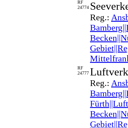
RF
Seeverk
24774
Reg.:
Ansb
Bamberg||L
Becken||N
Gebiet||Re
Mittelfran
RF
Luftver
24777
Reg.:
Ansb
Bamberg||
Fürth||Luf
Becken||N
Gebiet||Re