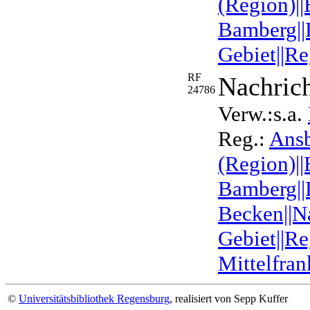
(Region)||
Bamberg||L
Gebiet||Re
RF
Nachrich
24786
Verw.:s.a.
Reg.:
Ans
(Region)||
Bamberg||L
Becken||Na
Gebiet||Re
Mittelfran
©
Universitätsbibliothek Regensburg
, realisiert von Sepp Kuffer