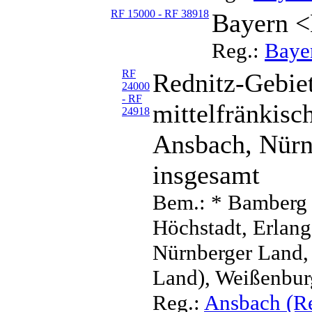
RF 15000 - RF 38918
Bayern <
Reg.:
Baye
RF
Rednitz-Gebiet
24000
- RF
mittelfränkis
24918
Ansbach, Nürn
insgesamt
Bem.: * Bamberg 
Höchstadt, Erlang
Nürnberger Land,
Land), Weißenbu
Reg.:
Ansbach (Re