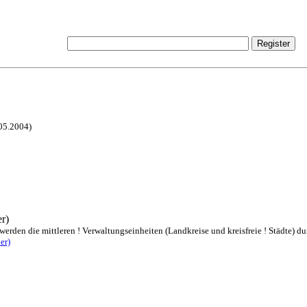
.05.2004)
r)
rden die mittleren ! Verwaltungseinheiten (Landkreise und kreisfreie ! Städte) dur
er)