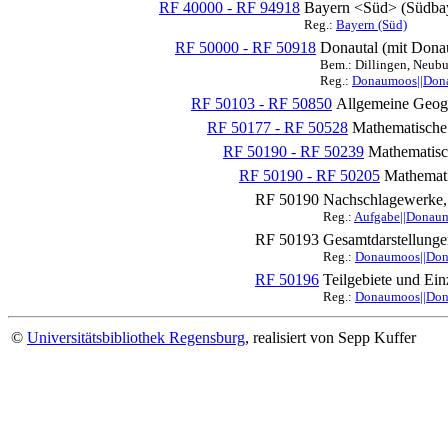
RF 40000 - RF 94918
Bayern <Süd> (Südba
Reg.:
Bayern (Süd)
RF 50000 - RF 50918
Donautal (mit Dona
Bem.: Dillingen, Neubu
Reg.:
Donaumoos||Dona
RF 50103 - RF 50850
Allgemeine Geogr
RF 50177 - RF 50528
Mathematische
RF 50190 - RF 50239
Mathematisc
RF 50190 - RF 50205
Mathemati
RF 50190
Nachschlagewerke,
Reg.:
Aufgabe||Donaum
RF 50193
Gesamtdarstellung
Reg.:
Donaumoos||Dona
RF 50196
Teilgebiete und Ein
Reg.:
Donaumoos||Dona
©
Universitätsbibliothek Regensburg
, realisiert von Sepp Kuffer