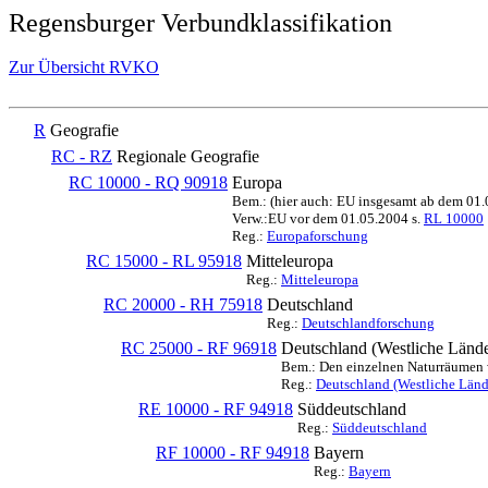
Regensburger Verbundklassifikation
Zur Übersicht RVKO
R
Geografie
RC - RZ
Regionale Geografie
RC 10000 - RQ 90918
Europa
Bem.: (hier auch: EU insgesamt ab dem 01
Verw.:EU vor dem 01.05.2004 s.
RL 10000
Reg.:
Europaforschung
RC 15000 - RL 95918
Mitteleuropa
Reg.:
Mitteleuropa
RC 20000 - RH 75918
Deutschland
Reg.:
Deutschlandforschung
RC 25000 - RF 96918
Deutschland (Westliche Lände
Bem.: Den einzelnen Naturräumen we
Reg.:
Deutschland (Westliche Länd
RE 10000 - RF 94918
Süddeutschland
Reg.:
Süddeutschland
RF 10000 - RF 94918
Bayern
Reg.:
Bayern