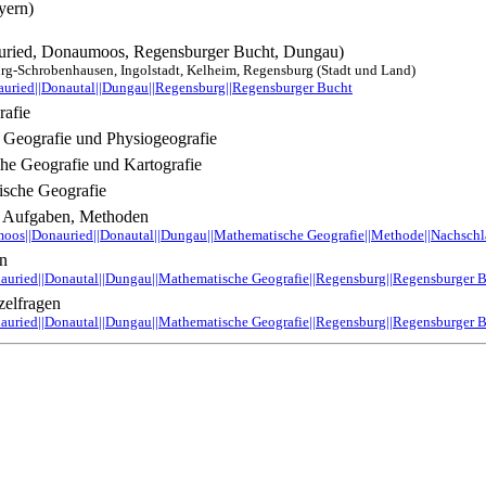
yern)
uried, Donaumoos, Regensburger Bucht, Dungau)
rg-Schrobenhausen, Ingolstadt, Kelheim, Regensburg (Stadt und Land)
uried||Donautal||Dungau||Regensburg||Regensburger Bucht
afie
 Geografie und Physiogeografie
he Geografie und Kartografie
sche Geografie
 Aufgaben, Methoden
oos||Donauried||Donautal||Dungau||Mathematische Geografie||Methode||Nachschl
en
uried||Donautal||Dungau||Mathematische Geografie||Regensburg||Regensburger 
zelfragen
uried||Donautal||Dungau||Mathematische Geografie||Regensburg||Regensburger 