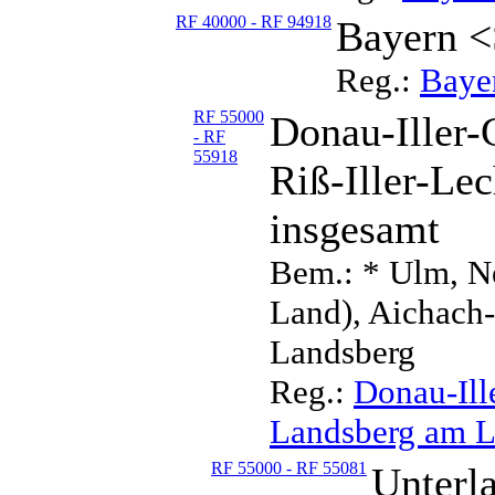
RF 40000 - RF 94918
Bayern <
Reg.:
Baye
RF 55000
Donau-Iller-G
- RF
55918
Riß-Iller-Le
insgesamt
Bem.: * Ulm, N
Land), Aichach
Landsberg
Reg.:
Donau-Ille
Landsberg am L
RF 55000 - RF 55081
Unterl