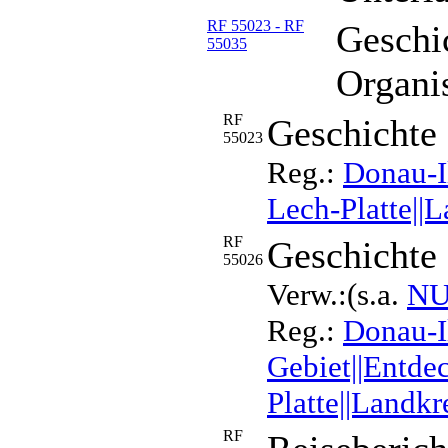
RF 55023 - RF
Geschi
55035
Organis
RF
Geschichte 
55023
Reg.:
Donau-Il
Lech-Platte||
RF
Geschichte
55026
Verw.:(s.a.
NU
Reg.:
Donau-Il
Gebiet||Entdec
Platte||Landk
RF