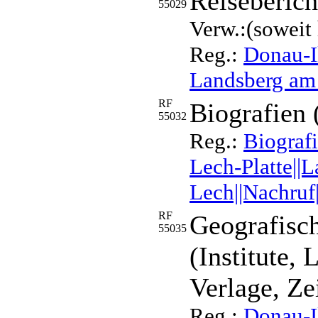
Reiseberich
55029
Verw.:(soweit 
Reg.:
Donau-Il
Landsberg am 
RF
Biografien 
55032
Reg.:
Biografi
Lech-Platte||
Lech||Nachruf
RF
Geografisch
55035
(Institute, 
Verlage, Ze
Reg.:
Donau-Il