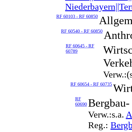
Niederbayern||Ter
RF 60103 - RF 60850
Allgem
RF 60540 - RF 60850
Anthr
RF 60645 - RF
Wirtsc
60789
Verke
Verw.:(
RF 60654 - RF 60735
Wir
RF
Bergbau- 
60690
Verw.:s.a.
A
Reg.:
Bergb