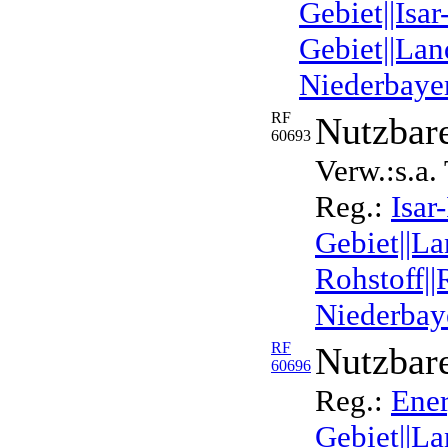
Gebiet||Isa
Gebiet||Lan
Niederbayer
RF
Nutzbar
60693
Verw.:s.a
Reg.:
Isar
Gebiet||La
Rohstoff||
Niederbaye
RF
Nutzbare
60696
Reg.:
Ener
Gebiet||La