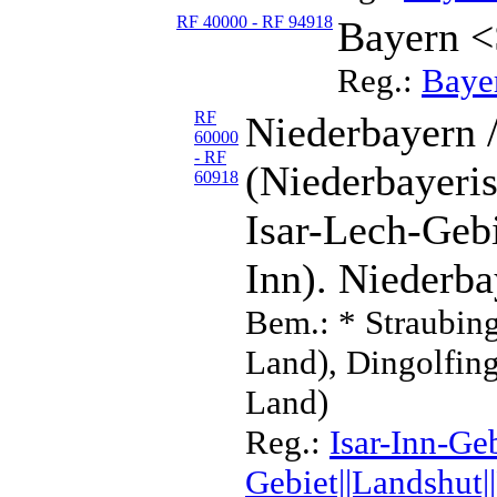
RF 40000 - RF 94918
Bayern <
Reg.:
Baye
RF
Niederbayern /
60000
- RF
(Niederbayeris
60918
Isar-Lech-Gebi
Inn). Niederb
Bem.: * Straubin
Land), Dingolfin
Land)
Reg.:
Isar-Inn-Geb
Gebiet||Landshut|