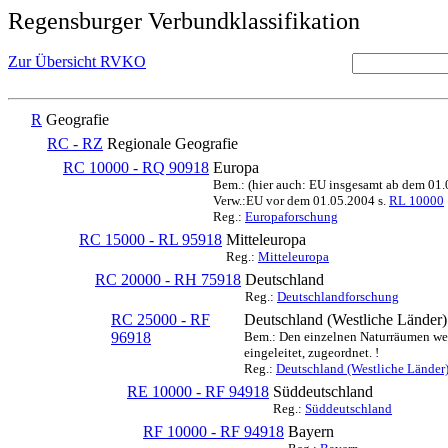
Regensburger Verbundklassifikation
Zur Übersicht RVKO
R
Geografie
RC - RZ
Regionale Geografie
RC 10000 - RQ 90918
Europa
Bem.: (hier auch: EU insgesamt ab dem 01
Verw.:EU vor dem 01.05.2004 s.
RL 10000
Reg.:
Europaforschung
RC 15000 - RL 95918
Mitteleuropa
Reg.:
Mitteleuropa
RC 20000 - RH 75918
Deutschland
Reg.:
Deutschlandforschung
RC 25000 - RF
Deutschland (Westliche Länder)
96918
Bem.: Den einzelnen Naturräumen werd
eingeleitet, zugeordnet. !
Reg.:
Deutschland (Westliche Länder
RE 10000 - RF 94918
Süddeutschland
Reg.:
Süddeutschland
RF 10000 - RF 94918
Bayern