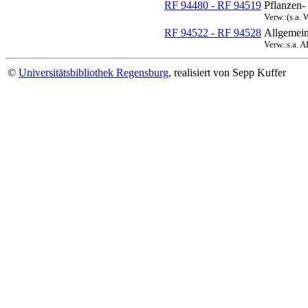
RF 94480 - RF 94519
Pflanzen-
Verw.:(s.a. 
RF 94522 - RF 94528
Allgemein
Verw.:s.a. 
©
Universitätsbibliothek Regensburg
, realisiert von Sepp Kuffer