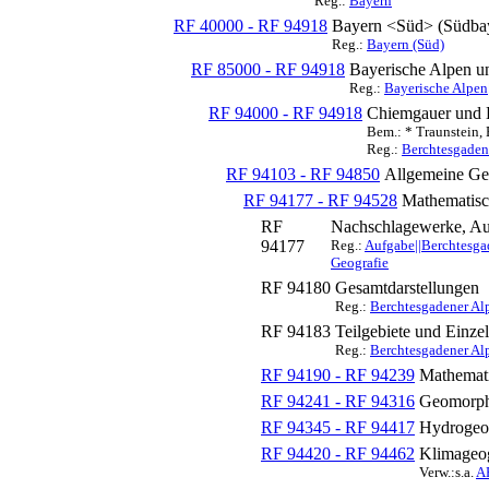
Reg.:
Bayern
RF 40000 - RF 94918
Bayern <Süd> (Südba
Reg.:
Bayern (Süd)
RF 85000 - RF 94918
Bayerische Alpen u
Reg.:
Bayerische Alpen
RF 94000 - RF 94918
Chiemgauer und 
Bem.: * Traunstein,
Reg.:
Berchtesgaden
RF 94103 - RF 94850
Allgemeine Ge
RF 94177 - RF 94528
Mathematisc
RF
Nachschlagewerke, A
94177
Reg.:
Aufgabe||Berchtesga
Geografie
RF 94180
Gesamtdarstellungen
Reg.:
Berchtesgadener Alp
RF 94183
Teilgebiete und Einze
Reg.:
Berchtesgadener Alp
RF 94190 - RF 94239
Mathemati
RF 94241 - RF 94316
Geomorph
RF 94345 - RF 94417
Hydrogeo
RF 94420 - RF 94462
Klimageog
Verw.:s.a.
A