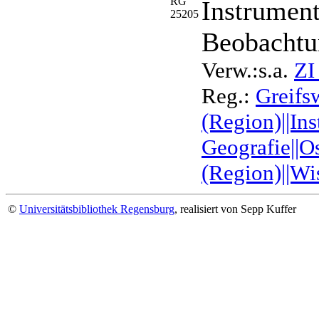
RG
Instrument
25205
Beobachtu
Verw.:s.a.
ZI
Reg.:
Greifs
(Region)||In
Geografie||O
(Region)||Wi
©
Universitätsbibliothek Regensburg
, realisiert von Sepp Kuffer