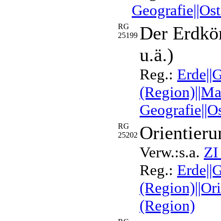
Geografie||Os
RG
Der Erdkö
25199
u.ä.)
Reg.:
Erde||
(Region)||M
Geografie||O
RG
Orientieru
25202
Verw.:s.a.
ZI
Reg.:
Erde||
(Region)||Or
(Region)