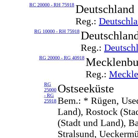
RC 20000 - RH 75918
Deutschland
Reg.:
Deutschl
RG 10000 - RH 75918
Deutschland
Reg.:
Deutschl
RG 20000 - RG 40918
Mecklenb
Reg.:
Meckle
RG
Ostseeküste
25000
- RG
Bem.: * Rügen, Used
25918
Land), Rostock (Sta
(Stadt und Land), B
Stralsund, Ueckerm