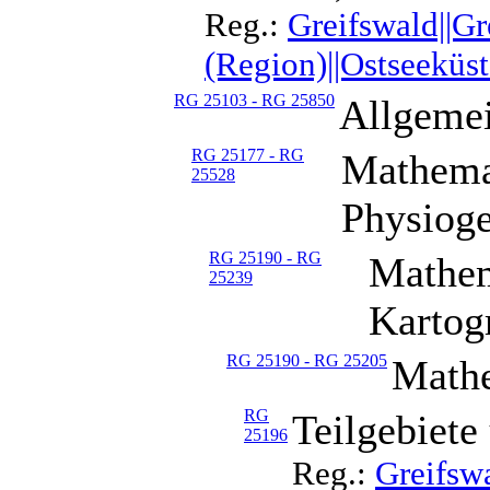
Reg.:
Greifswald||Gr
(Region)||Ostseeküst
RG 25103 - RG 25850
Allgemei
RG 25177 - RG
Mathema
25528
Physioge
RG 25190 - RG
Mathem
25239
Kartog
RG 25190 - RG 25205
Mathe
RG
Teilgebiete
25196
Reg.:
Greifsw