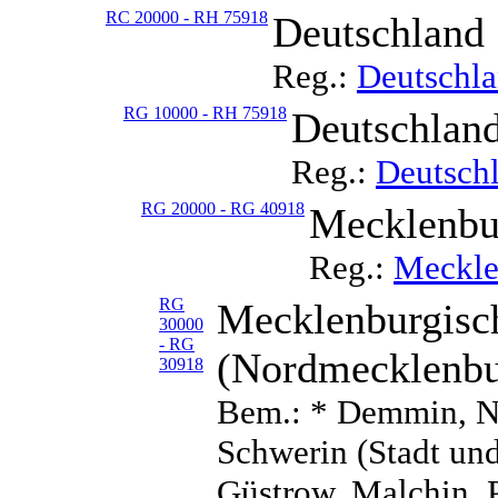
RC 20000 - RH 75918
Deutschland
Reg.:
Deutschl
RG 10000 - RH 75918
Deutschland
Reg.:
Deutschl
RG 20000 - RG 40918
Mecklenb
Reg.:
Meckle
RG
Mecklenburgisch
30000
- RG
(Nordmecklenbur
30918
Bem.: * Demmin, Ne
Schwerin (Stadt un
Güstrow, Malchin, P