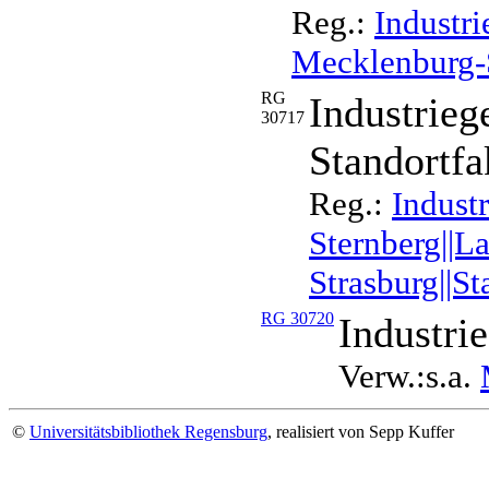
Reg.:
Industri
Mecklenburg-S
RG
Industriege
30717
Standortfa
Reg.:
Industr
Sternberg||L
Strasburg||St
RG 30720
Industri
Verw.:s.a.
©
Universitätsbibliothek Regensburg
, realisiert von Sepp Kuffer