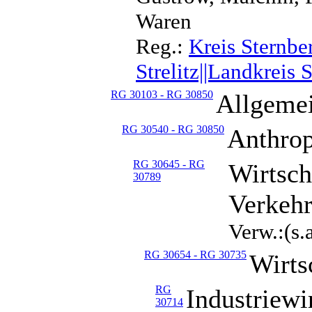
Waren
Reg.:
Kreis Sternbe
Strelitz||Landkreis 
RG 30103 - RG 30850
Allgemei
RG 30540 - RG 30850
Anthrop
RG 30645 - RG
Wirtsch
30789
Verkehr
Verw.:(s.
RG 30654 - RG 30735
Wirts
RG
Industriewi
30714