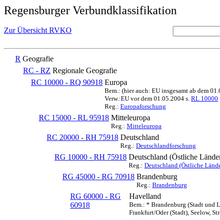
Regensburger Verbundklassifikation
Zur Übersicht RVKO
R
Geografie
RC - RZ
Regionale Geografie
RC 10000 - RQ 90918
Europa
Bem.: (hier auch: EU insgesamt ab dem 01
Verw.:EU vor dem 01.05.2004 s.
RL 10000
Reg.:
Europaforschung
RC 15000 - RL 95918
Mitteleuropa
Reg.:
Mitteleuropa
RC 20000 - RH 75918
Deutschland
Reg.:
Deutschlandforschung
RG 10000 - RH 75918
Deutschland (Östliche Lände
Reg.:
Deutschland (Östliche Lände
RG 45000 - RG 70918
Brandenburg
Reg.:
Brandenburg
RG 60000 - RG
Havelland
60918
Bem.: * Brandenburg (Stadt und L
Frankfurt/Oder (Stadt), Seelow, St