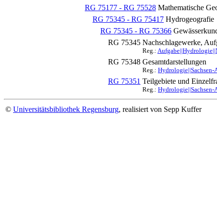
RG 75177 - RG 75528
Mathematische Geo
RG 75345 - RG 75417
Hydrogeografie
RG 75345 - RG 75366
Gewässerkund
RG 75345
Nachschlagewerke, Auf
Reg.:
Aufgabe||Hydrologie|
RG 75348
Gesamtdarstellungen
Reg.:
Hydrologie||Sachsen-
RG 75351
Teilgebiete und Einzelf
Reg.:
Hydrologie||Sachsen-
©
Universitätsbibliothek Regensburg
, realisiert von Sepp Kuffer