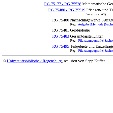
RG 75177 - RG 75528
Mathematische Geo
RG 75480 - RG 75519
Pflanzen- und Ti
Verw.:(s.a. WI)
RG 75480
Nachschlagewerke, Aufgab
Reg.:
Aufgabe||Methode||Nachsc
RG 75481
Geobiologie
RG 75483
Gesamtdarstellungen
Reg.:
Pflanzengeografie||Sachs
RG 75495
Teilgebiete und Einzelfrag
Reg.:
Pflanzengeografie||Sachs
©
Universitätsbibliothek Regensburg
, realisiert von Sepp Kuffer