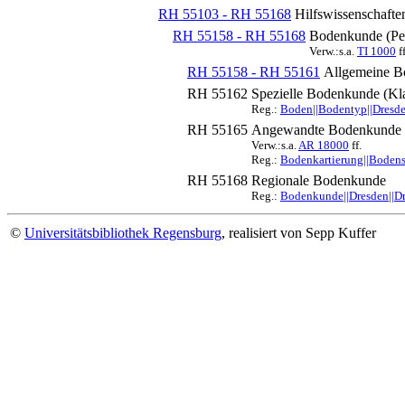
RH 55103 - RH 55168
Hilfswissenschafte
RH 55158 - RH 55168
Bodenkunde (Pe
Verw.:s.a.
TI 1000
ff
RH 55158 - RH 55161
Allgemeine Bo
RH 55162
Spezielle Bodenkunde (Kl
Reg.:
Boden||Bodentyp||Dresden
RH 55165
Angewandte Bodenkunde (B
Verw.:s.a.
AR 18000
ff.
Reg.:
Bodenkartierung||Bodensc
RH 55168
Regionale Bodenkunde
Reg.:
Bodenkunde||Dresden||Dr
©
Universitätsbibliothek Regensburg
, realisiert von Sepp Kuffer