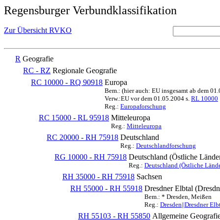
Regensburger Verbundklassifikation
Zur Übersicht RVKO
R
Geografie
RC - RZ
Regionale Geografie
RC 10000 - RQ 90918
Europa
Bem.: (hier auch: EU insgesamt ab dem 01
Verw.:EU vor dem 01.05.2004 s.
RL 10000
Reg.:
Europaforschung
RC 15000 - RL 95918
Mitteleuropa
Reg.:
Mitteleuropa
RC 20000 - RH 75918
Deutschland
Reg.:
Deutschlandforschung
RG 10000 - RH 75918
Deutschland (Östliche Lände
Reg.:
Deutschland (Östliche Lände
RH 35000 - RH 75918
Sachsen
RH 55000 - RH 55918
Dresdner Elbtal (Dresdn
Bem.: * Dresden, Meißen
Reg.:
Dresden||Dresdner Elb
RH 55103 - RH 55850
Allgemeine Geografi