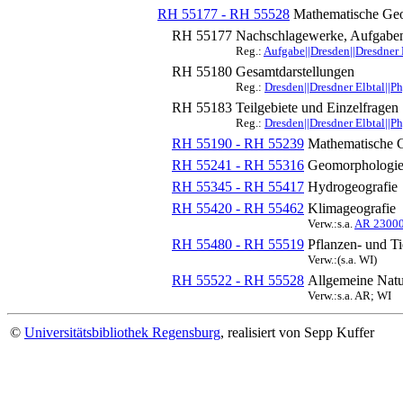
RH 55177 - RH 55528
Mathematische Geo
RH 55177
Nachschlagewerke, Aufgabe
Reg.:
Aufgabe||Dresden||Dresdner 
RH 55180
Gesamtdarstellungen
Reg.:
Dresden||Dresdner Elbtal||P
RH 55183
Teilgebiete und Einzelfragen
Reg.:
Dresden||Dresdner Elbtal||P
RH 55190 - RH 55239
Mathematische G
RH 55241 - RH 55316
Geomorphologi
RH 55345 - RH 55417
Hydrogeografie
RH 55420 - RH 55462
Klimageografie
Verw.:s.a.
AR 2300
RH 55480 - RH 55519
Pflanzen- und Ti
Verw.:(s.a. WI)
RH 55522 - RH 55528
Allgemeine Natu
Verw.:s.a. AR; WI
©
Universitätsbibliothek Regensburg
, realisiert von Sepp Kuffer