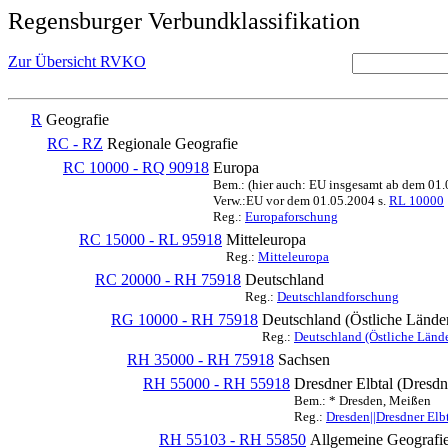
Regensburger Verbundklassifikation
Zur Übersicht RVKO
R
Geografie
RC - RZ
Regionale Geografie
RC 10000 - RQ 90918
Europa
Bem.: (hier auch: EU insgesamt ab dem 01
Verw.:EU vor dem 01.05.2004 s.
RL 10000
Reg.:
Europaforschung
RC 15000 - RL 95918
Mitteleuropa
Reg.:
Mitteleuropa
RC 20000 - RH 75918
Deutschland
Reg.:
Deutschlandforschung
RG 10000 - RH 75918
Deutschland (Östliche Lände
Reg.:
Deutschland (Östliche Lände
RH 35000 - RH 75918
Sachsen
RH 55000 - RH 55918
Dresdner Elbtal (Dresdn
Bem.: * Dresden, Meißen
Reg.:
Dresden||Dresdner Elb
RH 55103 - RH 55850
Allgemeine Geografi