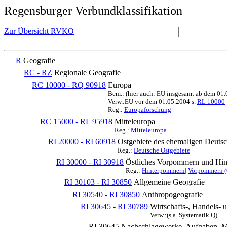
Regensburger Verbundklassifikation
Zur Übersicht RVKO
R
Geografie
RC - RZ
Regionale Geografie
RC 10000 - RQ 90918
Europa
Bem.: (hier auch: EU insgesamt ab dem 01
Verw.:EU vor dem 01.05.2004 s.
RL 10000
Reg.:
Europaforschung
RC 15000 - RL 95918
Mitteleuropa
Reg.:
Mitteleuropa
RI 20000 - RI 60918
Ostgebiete des ehemaligen Deuts
Reg.:
Deutsche Ostgebiete
RI 30000 - RI 30918
Östliches Vorpommern und Hi
Reg.:
Hinterpommern||Vorpommern (
RI 30103 - RI 30850
Allgemeine Geografie
RI 30540 - RI 30850
Anthropogeografie
RI 30645 - RI 30789
Wirtschafts-, Handels- 
Verw.:(s.a. Systematik Q)
RI 30645
Nachschlagewerke, Aufgaben, M