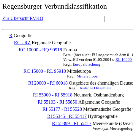
Regensburger Verbundklassifikation
Zur Übersicht RVKO
R
Geografie
RC - RZ
Regionale Geografie
RC 10000 - RQ 90918
Europa
Bem.: (hier auch: EU insgesamt ab dem 01
Verw.:EU vor dem 01.05.2004 s.
RL 10000
Reg.:
Europaforschung
RC 15000 - RL 95918
Mitteleuropa
Reg.:
Mitteleuropa
RI 20000 - RI 60918
Ostgebiete des ehemaligen Deuts
Reg.:
Deutsche Ostgebiete
RI 55000 - RI 55918
Neumark, Ostbrandenburg
RI 55103 - RI 55850
Allgemeine Geografie
RI 55177 - RI 55528
Mathematische Geografie 
RI 55345 - RI 55417
Hydrogeografie
RI 55399 - RI 55417
Meereskunde (Ozean
Verw.:(s.a. Meeresgeolog