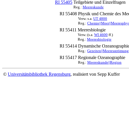
RI 55405
Teilgebiete und Einzelfragen
Reg.:
Meereskunde
RI 55408
Physik und Chemie des Me
Verw.:s.a.
UT 4800
Reg.:
Chemie||Meer||Meeresphy
RI 55411
Meeresbiologie
Verw.:(s.a.
WI 4600
ff.)
Reg.:
Meeresbiologie
RI 55414
Dynamische Ozeanographie
Reg.:
Gezeiten||Meeresströmung
RI 55417
Regionale Ozeanographie
Reg.:
Meereskunde||Region
©
Universitätsbibliothek Regensburg
, realisiert von Sepp Kuffer