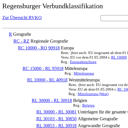
Regensburger Verbundklassifikation
Zur Übersicht RVKO
R
Geografie
RC - RZ
Regionale Geografie
RC 10000 - RQ 90918
Europa
Bem.: (hier auch: EU insgesamt ab dem 01
Verw.:EU vor dem 01.05.2004 s.
RL 10000
Reg.:
Europaforschung
RC 15000 - RL 95918
Mitteleuropa
Reg.:
Mitteleuropa
RL 10000 - RL 40918
Westmitteleuropa
Bem.: (hier auch: EU insgesamt vor d
Verw.:EU ab dem 01.05.2004 s.
RC 10
Reg.:
Mitteleuropa (West)
RL 30000 - RL 30918
Belgien
Reg.:
Belgien
RL 30000 - RL 30081
Unterlagen für die gesamte
RL 30103 - RL 30850
Allgemeine Geografie
RL 30853 - RL 30918
Angewandte Geografie