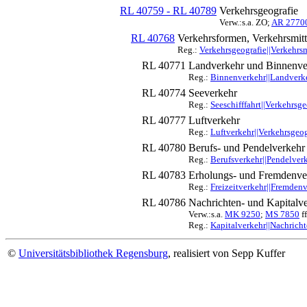
RL 40759 - RL 40789
Verkehrsgeografie
Verw.:s.a. ZO;
AR 2770
RL 40768
Verkehrsformen, Verkehrsmit
Reg.:
Verkehrsgeografie||Verkehrs
RL 40771
Landverkehr und Binnenve
Reg.:
Binnenverkehr||Landverke
RL 40774
Seeverkehr
Reg.:
Seeschifffahrt||Verkehrsge
RL 40777
Luftverkehr
Reg.:
Luftverkehr||Verkehrsgeog
RL 40780
Berufs- und Pendelverkehr
Reg.:
Berufsverkehr||Pendelverk
RL 40783
Erholungs- und Fremdenve
Reg.:
Freizeitverkehr||Fremdenv
RL 40786
Nachrichten- und Kapitalv
Verw.:s.a.
MK 9250
;
MS 7850
ff
Reg.:
Kapitalverkehr||Nachricht
©
Universitätsbibliothek Regensburg
, realisiert von Sepp Kuffer