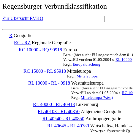
Regensburger Verbundklassifikation
Zur Übersicht RVKO
R
Geografie
RC - RZ
Regionale Geografie
RC 10000 - RQ 90918
Europa
Bem.: (hier auch: EU insgesamt ab dem 01
Verw.:EU vor dem 01.05.2004 s.
RL 10000
Reg.:
Europaforschung
RC 15000 - RL 95918
Mitteleuropa
Reg.:
Mitteleuropa
RL 10000 - RL 40918
Westmitteleuropa
Bem.: (hier auch: EU insgesamt vor d
Verw.:EU ab dem 01.05.2004 s.
RC 10
Reg.:
Mitteleuropa (West)
RL 40000 - RL 40918
Luxemburg
RL 40103 - RL 40850
Allgemeine Geografie
RL 40540 - RL 40850
Anthropogeografie
RL 40645 - RL 40789
Wirtschafts-, Handels-
Verw.:(s.a. Systematik Q)