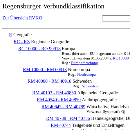
Regensburger Verbundklassifikation
Zur Übersicht RVKO
R
Geografie
RC - RZ
Regionale Geografie
RC 10000 - RQ 90918
Europa
Bem.: (hier auch: EU insgesamt ab dem 01
Verw.:EU vor dem 01.05.2004 s.
RL 10000
Reg.:
Europaforschung
RM 10000 - RM 60918
Nordeuropa
Reg.:
Nordeuropa
RM 40000 - RM 40918
Schweden
Reg.:
Schweden
RM 40103 - RM 40850
Allgemeine Geografie
RM 40540 - RM 40850
Anthropogeografie
RM 40645 - RM 40789
Wirtschafts-, Handels-
Verw.:(s.a. Systematik Q)
RM 40738 - RM 40756
Handelsgeografie, Di
RM 40744
Teilgebiete und Einzelfragen