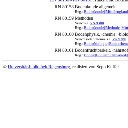
RN 80158
Bodenkunde allgemein
Reg.:
Bodenkunde||Mittelengland
RN 80159
Methoden
Verw.:s.a.
VN 9380
Reg.:
Bodenkunde||Methode||Mitt
RN 80160
Bodenphysik, -chemie, -biol
Verw.:Bodenchemie s.a.
VN 9380
Reg.:
Bodenbiologie||Bodenchemi
RN 80161
Bodenfruchtbarkeit, -nährstof
Reg.:
Boden||Bodenfruchtbarkeit|
©
Universitätsbibliothek Regensburg
, realisiert von Sepp Kuffer