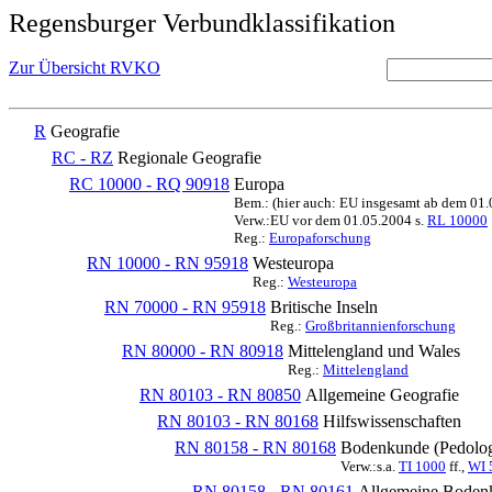
Regensburger Verbundklassifikation
Zur Übersicht RVKO
R
Geografie
RC - RZ
Regionale Geografie
RC 10000 - RQ 90918
Europa
Bem.: (hier auch: EU insgesamt ab dem 01
Verw.:EU vor dem 01.05.2004 s.
RL 10000
Reg.:
Europaforschung
RN 10000 - RN 95918
Westeuropa
Reg.:
Westeuropa
RN 70000 - RN 95918
Britische Inseln
Reg.:
Großbritannienforschung
RN 80000 - RN 80918
Mittelengland und Wales
Reg.:
Mittelengland
RN 80103 - RN 80850
Allgemeine Geografie
RN 80103 - RN 80168
Hilfswissenschaften
RN 80158 - RN 80168
Bodenkunde (Pedolog
Verw.:s.a.
TI 1000
ff.,
WI 
RN 80158 - RN 80161
Allgemeine Bodenku