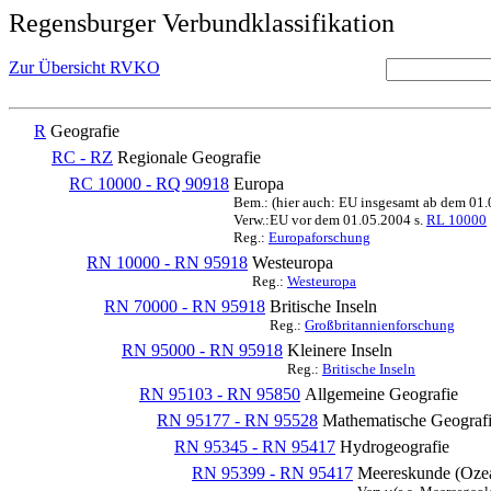
Regensburger Verbundklassifikation
Zur Übersicht RVKO
R
Geografie
RC - RZ
Regionale Geografie
RC 10000 - RQ 90918
Europa
Bem.: (hier auch: EU insgesamt ab dem 01
Verw.:EU vor dem 01.05.2004 s.
RL 10000
Reg.:
Europaforschung
RN 10000 - RN 95918
Westeuropa
Reg.:
Westeuropa
RN 70000 - RN 95918
Britische Inseln
Reg.:
Großbritannienforschung
RN 95000 - RN 95918
Kleinere Inseln
Reg.:
Britische Inseln
RN 95103 - RN 95850
Allgemeine Geografie
RN 95177 - RN 95528
Mathematische Geografi
RN 95345 - RN 95417
Hydrogeografie
RN 95399 - RN 95417
Meereskunde (Oze