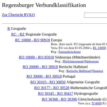
Regensburger Verbundklassifikation
Zur Übersicht RVKO
R
Geografie
RC - RZ
Regionale Geografie
RC 10000 - RQ 90918
Europa
Bem.: (hier auch: EU insgesamt ab dem 01
Verw.:EU vor dem 01.05.2004 s.
RL 10000
Reg.:
Europaforschung
RO 10000 - RO 85918
Südeuropa (Mittelmeerländer)
Reg.:
Mittelmeerraum||Südeuropa
RO 20000 - RO 30918
Iberische Halbinsel
Reg.:
Iberische Halbinsel||Spanien
RO 30000 - RO 30918
Portugal
RO 30103 - RO 30850
Allgemeine Geografie
RO 30177 - RO 30528
Mathematische Geografi
RO 30345 - RO 30417
Hydrogeografie
RO 30368 - RO 30396
Gletscherkunde (Gl
Verw.:(s.a.
TI 4000
ff.)