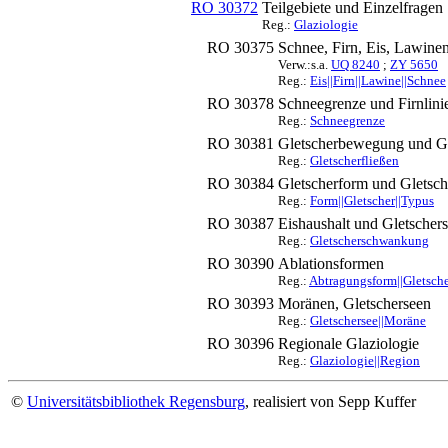
RO 30372
Teilgebiete und Einzelfragen
Reg.:
Glaziologie
RO 30375
Schnee, Firn, Eis, Lawine
Verw.:s.a.
UQ 8240
;
ZY 5650
Reg.:
Eis||Firn||Lawine||Schnee
RO 30378
Schneegrenze und Firnlini
Reg.:
Schneegrenze
RO 30381
Gletscherbewegung und Gl
Reg.:
Gletscherfließen
RO 30384
Gletscherform und Gletsch
Reg.:
Form||Gletscher||Typus
RO 30387
Eishaushalt und Gletsche
Reg.:
Gletscherschwankung
RO 30390
Ablationsformen
Reg.:
Abtragungsform||Gletsch
RO 30393
Moränen, Gletscherseen
Reg.:
Gletschersee||Moräne
RO 30396
Regionale Glaziologie
Reg.:
Glaziologie||Region
©
Universitätsbibliothek Regensburg
, realisiert von Sepp Kuffer