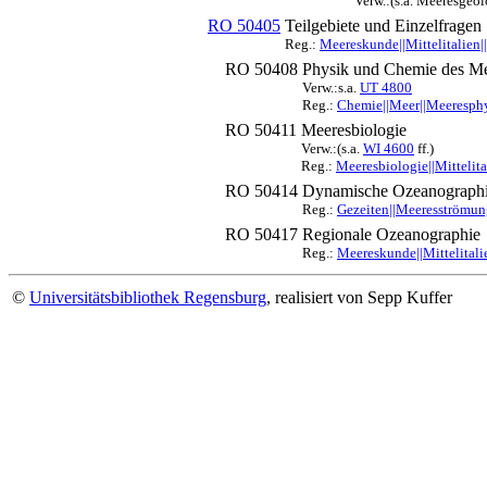
Verw.:(s.a. Meeresgeo
RO 50405
Teilgebiete und Einzelfragen
Reg.:
Meereskunde||Mittelitalien|
RO 50408
Physik und Chemie des M
Verw.:s.a.
UT 4800
Reg.:
Chemie||Meer||Meeresphys
RO 50411
Meeresbiologie
Verw.:(s.a.
WI 4600
ff.)
Reg.:
Meeresbiologie||Mittelita
RO 50414
Dynamische Ozeanographi
Reg.:
Gezeiten||Meeresströmung
RO 50417
Regionale Ozeanographie
Reg.:
Meereskunde||Mittelitali
©
Universitätsbibliothek Regensburg
, realisiert von Sepp Kuffer