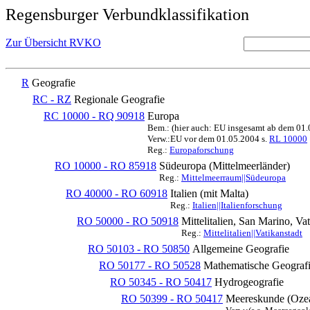
Regensburger Verbundklassifikation
Zur Übersicht RVKO
R
Geografie
RC - RZ
Regionale Geografie
RC 10000 - RQ 90918
Europa
Bem.: (hier auch: EU insgesamt ab dem 01
Verw.:EU vor dem 01.05.2004 s.
RL 10000
Reg.:
Europaforschung
RO 10000 - RO 85918
Südeuropa (Mittelmeerländer)
Reg.:
Mittelmeerraum||Südeuropa
RO 40000 - RO 60918
Italien (mit Malta)
Reg.:
Italien||Italienforschung
RO 50000 - RO 50918
Mittelitalien, San Marino, Vat
Reg.:
Mittelitalien||Vatikanstadt
RO 50103 - RO 50850
Allgemeine Geografie
RO 50177 - RO 50528
Mathematische Geografi
RO 50345 - RO 50417
Hydrogeografie
RO 50399 - RO 50417
Meereskunde (Oze