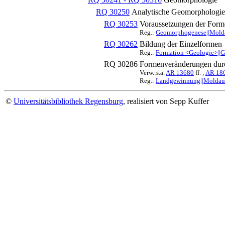
RQ 30250
Analytische Geomorphologie
RQ 30253
Voraussetzungen der Form
Reg.:
Geomorphogenese||Molda
RQ 30262
Bildung der Einzelformen
Reg.:
Formation <Geologie>||G
RQ 30286
Formenveränderungen dur
Verw.:s.a.
AR 13680
ff. ;
AR 18
Reg.:
Landgewinnung||Moldau 
©
Universitätsbibliothek Regensburg
, realisiert von Sepp Kuffer