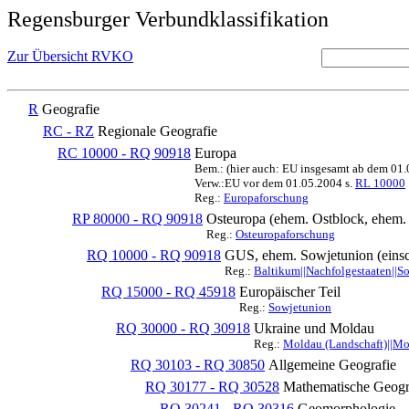
Regensburger Verbundklassifikation
Zur Übersicht RVKO
R
Geografie
RC - RZ
Regionale Geografie
RC 10000 - RQ 90918
Europa
Bem.: (hier auch: EU insgesamt ab dem 01
Verw.:EU vor dem 01.05.2004 s.
RL 10000
Reg.:
Europaforschung
RP 80000 - RQ 90918
Osteuropa (ehem. Ostblock, ehe
Reg.:
Osteuropaforschung
RQ 10000 - RQ 90918
GUS, ehem. Sowjetunion (einsc
Reg.:
Baltikum||Nachfolgestaaten||S
RQ 15000 - RQ 45918
Europäischer Teil
Reg.:
Sowjetunion
RQ 30000 - RQ 30918
Ukraine und Moldau
Reg.:
Moldau (Landschaft)||Mo
RQ 30103 - RQ 30850
Allgemeine Geografie
RQ 30177 - RQ 30528
Mathematische Geogra
RQ 30241 - RQ 30316
Geomorphologie