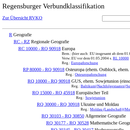
Regensburger Verbundklassifikation
Zur Übersicht RVKO
R
Geografie
RC - RZ
Regionale Geografie
RC 10000 - RQ 90918
Europa
Bem.: (hier auch: EU insgesamt ab dem 01
Verw.:EU vor dem 01.05.2004 s.
RL 10000
Reg.:
Europaforschung
RP 80000 - RQ 90918
Osteuropa (ehem. Ostblock, ehe
Reg.:
Osteuropaforschung
RQ 10000 - RQ 90918
GUS, ehem. Sowjetunion (einsc
Reg.:
Baltikum||Nachfolgestaaten||S
RQ 15000 - RQ 45918
Europäischer Teil
Reg.:
Sowjetunion
RQ 30000 - RQ 30918
Ukraine und Moldau
Reg.:
Moldau (Landschaft)||Mo
RQ 30103 - RQ 30850
Allgemeine Geografie
RQ 30177 - RQ 30528
Mathematische Geogra
RQ 30345 - RQ 30417
Hydrogeografie