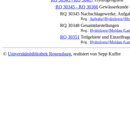
RQ 30345 - RQ 30366
Gewässerkunde 
RQ 30345
Nachschlagewerke, Aufgab
Reg.:
Aufgabe||Hydrologie||Me
RQ 30348
Gesamtdarstellungen
Reg.:
Hydrologie||Moldau (Lan
RQ 30351
Teilgebiete und Einzelfrag
Reg.:
Hydrologie||Moldau (Lan
©
Universitätsbibliothek Regensburg
, realisiert von Sepp Kuffer