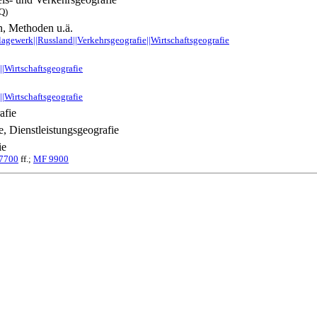
 Q)
, Methoden u.ä.
gewerk||Russland||Verkehrsgeografie||Wirtschaftsgeografie
||Wirtschaftsgeografie
||Wirtschaftsgeografie
afie
, Dienstleistungsgeografie
ie
7700
ff.;
MF 9900