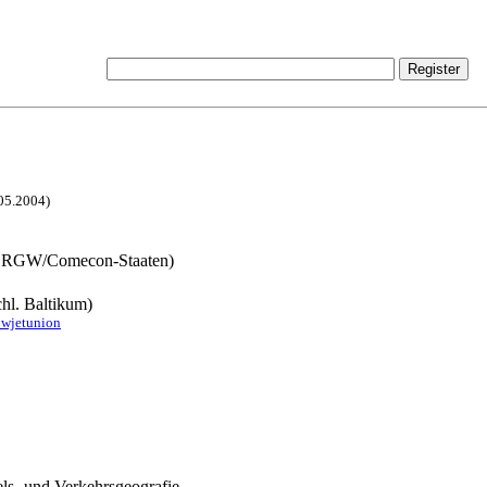
.05.2004)
m. RGW/Comecon-Staaten)
hl. Baltikum)
owjetunion
els- und Verkehrsgeografie