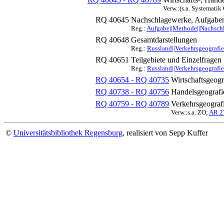
Verw.:(s.a. Systematik
RQ 40645
Nachschlagewerke, Aufgaben
Reg.:
Aufgabe||Methode||Nachschla
RQ 40648
Gesamtdarstellungen
Reg.:
Russland||Verkehrsgeografie
RQ 40651
Teilgebiete und Einzelfragen
Reg.:
Russland||Verkehrsgeografie
RQ 40654 - RQ 40735
Wirtschaftsgeogr
RQ 40738 - RQ 40756
Handelsgeografie
RQ 40759 - RQ 40789
Verkehrsgeograf
Verw.:s.a. ZO;
AR 2
©
Universitätsbibliothek Regensburg
, realisiert von Sepp Kuffer