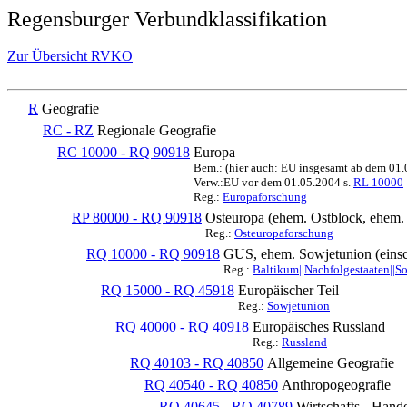
Regensburger Verbundklassifikation
Zur Übersicht RVKO
R
Geografie
RC - RZ
Regionale Geografie
RC 10000 - RQ 90918
Europa
Bem.: (hier auch: EU insgesamt ab dem 01
Verw.:EU vor dem 01.05.2004 s.
RL 10000
Reg.:
Europaforschung
RP 80000 - RQ 90918
Osteuropa (ehem. Ostblock, ehe
Reg.:
Osteuropaforschung
RQ 10000 - RQ 90918
GUS, ehem. Sowjetunion (einsc
Reg.:
Baltikum||Nachfolgestaaten||S
RQ 15000 - RQ 45918
Europäischer Teil
Reg.:
Sowjetunion
RQ 40000 - RQ 40918
Europäisches Russland
Reg.:
Russland
RQ 40103 - RQ 40850
Allgemeine Geografie
RQ 40540 - RQ 40850
Anthropogeografie
RQ 40645 - RQ 40789
Wirtschafts-, Hand