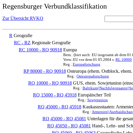
Regensburger Verbundklassifikation
Zur Übersicht RVKO
R
Geografie
RC - RZ
Regionale Geografie
RC 10000 - RQ 90918
Europa
Bem.: (hier auch: EU insgesamt ab dem 01
Verw.:EU vor dem 01.05.2004 s.
RL 10000
Reg.:
Europaforschung
RP 80000 - RQ 90918
Osteuropa (ehem. Ostblock, ehe
Reg.:
Osteuropaforschung
RQ 10000 - RQ 90918
GUS, ehem. Sowjetunion (einsc
Reg.:
Baltikum||Nachfolgestaaten||S
RQ 15000 - RQ 45918
Europäischer Teil
Reg.:
Sowjetunion
RQ 45000 - RQ 45918
Kaukasusstaaten: Armenie
Reg.:
Armenien||Aserbaidschan|
RQ 45000 - RQ 45081
Unterlagen für die gesa
RQ 45050 - RQ 45081
Hand-, Lehr- und Sch
RQ 45060 - RQ 45063
Geografische Lehr