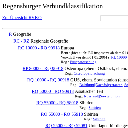
Regensburger Verbundklassifikation
Zur Übersicht RVKO
R
Geografie
RC - RZ
Regionale Geografie
RC 10000 - RQ 90918
Europa
Bem.: (hier auch: EU insgesamt ab dem 01
Verw.:EU vor dem 01.05.2004 s.
RL 10000
Reg.:
Europaforschung
RP 80000 - RQ 90918
Osteuropa (ehem. Ostblock, ehe
Reg.:
Osteuropaforschung
RQ 10000 - RQ 90918
GUS, ehem. Sowjetunion (einsc
Reg.:
Baltikum||Nachfolgestaaten||S
RQ 50000 - RQ 90918
Asiatischer Teil
Reg.:
Russland||Sowjetunion
RQ 55000 - RQ 58918
Sibirien
Reg.:
Sibirien
RQ 55000 - RQ 55918
Sibirien
Reg.:
Sibirien
RQ 55000 - RQ 55081
Unterlagen für die g