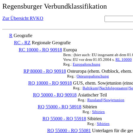
Regensburger Verbundklassifikation
Zur Übersicht RVKO
R
Geografie
RC - RZ
Regionale Geografie
RC 10000 - RQ 90918
Europa
Bem.: (hier auch: EU insgesamt ab dem 01
Verw.:EU vor dem 01.05.2004 s.
RL 10000
Reg.:
Europaforschung
RP 80000 - RQ 90918
Osteuropa (ehem. Ostblock, ehe
Reg.:
Osteuropaforschung
RQ 10000 - RQ 90918
GUS, ehem. Sowjetunion (einsc
Reg.:
Baltikum||Nachfolgestaaten||S
RQ 50000 - RQ 90918
Asiatischer Teil
Reg.:
Russland||Sowjetunion
RQ 55000 - RQ 58918
Sibirien
Reg.:
Sibirien
RQ 55000 - RQ 55918
Sibirien
Reg.:
Sibirien
RQ 55000 - RQ 55081
Unterlagen für die g