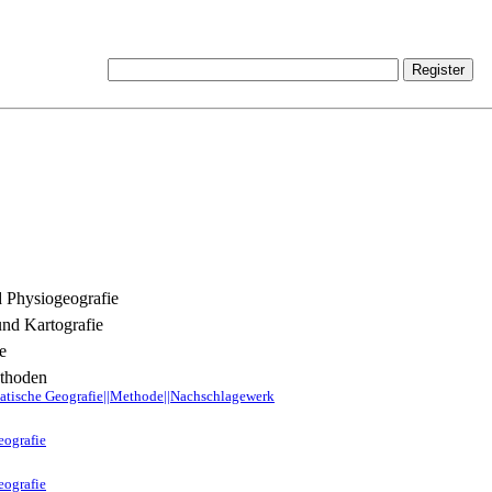
 Physiogeografie
nd Kartografie
e
thoden
atische Geografie||Methode||Nachschlagewerk
eografie
eografie