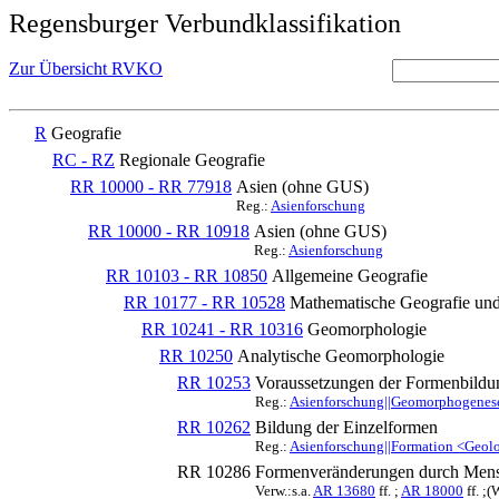
Regensburger Verbundklassifikation
Zur Übersicht RVKO
R
Geografie
RC - RZ
Regionale Geografie
RR 10000 - RR 77918
Asien (ohne GUS)
Reg.:
Asienforschung
RR 10000 - RR 10918
Asien (ohne GUS)
Reg.:
Asienforschung
RR 10103 - RR 10850
Allgemeine Geografie
RR 10177 - RR 10528
Mathematische Geografie und
RR 10241 - RR 10316
Geomorphologie
RR 10250
Analytische Geomorphologie
RR 10253
Voraussetzungen der Formenbildu
Reg.:
Asienforschung||Geomorphogenes
RR 10262
Bildung der Einzelformen
Reg.:
Asienforschung||Formation <Geol
RR 10286
Formenveränderungen durch Mens
Verw.:s.a.
AR 13680
ff. ;
AR 18000
ff. ;