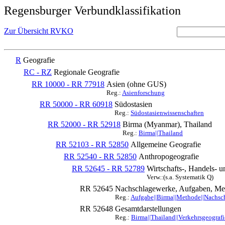
Regensburger Verbundklassifikation
Zur Übersicht RVKO
R
Geografie
RC - RZ
Regionale Geografie
RR 10000 - RR 77918
Asien (ohne GUS)
Reg.:
Asienforschung
RR 50000 - RR 60918
Südostasien
Reg.:
Südostasienwissenschaften
RR 52000 - RR 52918
Birma (Myanmar), Thailand
Reg.:
Birma||Thailand
RR 52103 - RR 52850
Allgemeine Geografie
RR 52540 - RR 52850
Anthropogeografie
RR 52645 - RR 52789
Wirtschafts-, Handels- 
Verw.:(s.a. Systematik Q)
RR 52645
Nachschlagewerke, Aufgaben, Met
Reg.:
Aufgabe||Birma||Methode||Nachschl
RR 52648
Gesamtdarstellungen
Reg.:
Birma||Thailand||Verkehrsgeografi