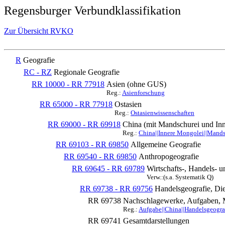
Regensburger Verbundklassifikation
Zur Übersicht RVKO
R
Geografie
RC - RZ
Regionale Geografie
RR 10000 - RR 77918
Asien (ohne GUS)
Reg.:
Asienforschung
RR 65000 - RR 77918
Ostasien
Reg.:
Ostasienwissenschaften
RR 69000 - RR 69918
China (mit Mandschurei und Inn
Reg.:
China||Innere Mongolei||Mandsc
RR 69103 - RR 69850
Allgemeine Geografie
RR 69540 - RR 69850
Anthropogeografie
RR 69645 - RR 69789
Wirtschafts-, Handels- 
Verw.:(s.a. Systematik Q)
RR 69738 - RR 69756
Handelsgeografie, Die
RR 69738
Nachschlagewerke, Aufgaben, 
Reg.:
Aufgabe||China||Handelsgeogra
RR 69741
Gesamtdarstellungen