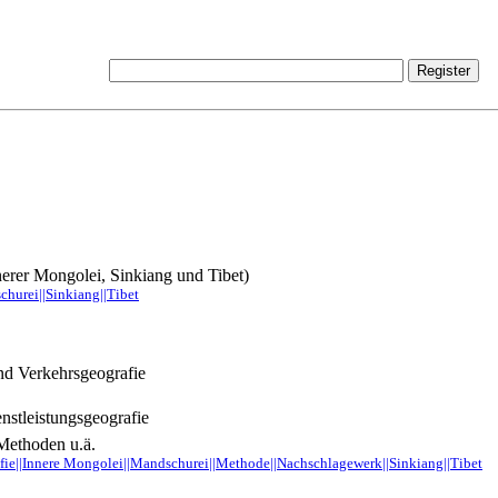
erer Mongolei, Sinkiang und Tibet)
hurei||Sinkiang||Tibet
und Verkehrsgeografie
nstleistungsgeografie
Methoden u.ä.
fie||Innere Mongolei||Mandschurei||Methode||Nachschlagewerk||Sinkiang||Tibet