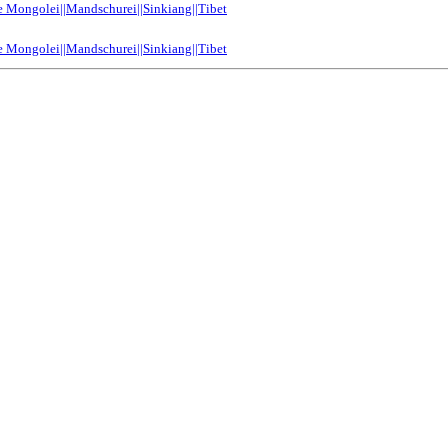
e Mongolei||Mandschurei||Sinkiang||Tibet
e Mongolei||Mandschurei||Sinkiang||Tibet