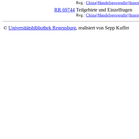
Reg.:
China||Handelsgeografie||Inner
RR 69744
Teilgebiete und Einzelfragen
Reg.:
China||Handelsgeografie||Inner
©
Universitätsbibliothek Regensburg
, realisiert von Sepp Kuffer